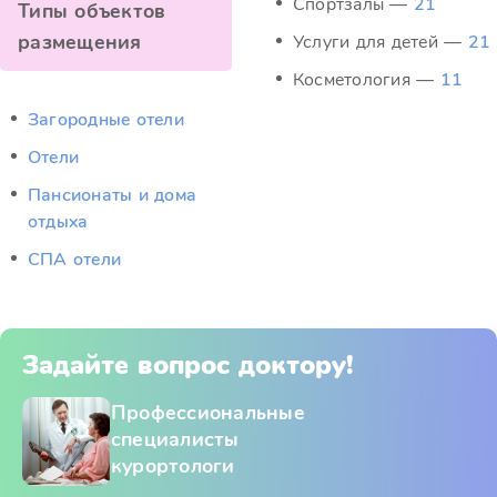
Спортзалы —
21
Типы объектов
размещения
Услуги для детей —
21
Косметология —
11
Загородные отели
Отели
Пансионаты и дома
отдыха
СПА отели
Задайте вопрос доктору!
Профессиональные
специалисты
курортологи