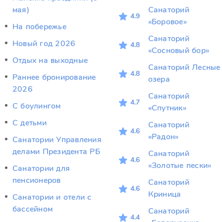
мая)
Санаторий
4.9
«Боровое»
На побережье
Санаторий
Новый год 2026
4.8
«Сосновый бор»
Отдых на выходные
Санаторий Лесные
4.8
Раннее бронирование
озера
2026
Санаторий
4.7
С боулингом
«Спутник»
С детьми
Санаторий
4.6
«Радон»
Санатории Управления
делами Президента РБ
Санаторий
4.6
«Золотые пески»
Санатории для
пенсионеров
Санаторий
4.6
Криница
Санатории и отели с
бассейном
Санаторий
4.4