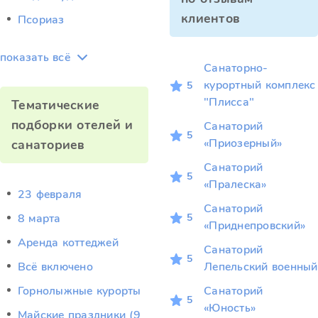
клиентов
Псориаз
показать всё
Санаторно-
курортный комплекс
5
"Плисса"
Тематические
подборки отелей и
Санаторий
5
«Приозерный»
санаториев
Санаторий
5
«Пралеска»
23 февраля
Санаторий
5
8 марта
«Приднепровский»
Аренда коттеджей
Санаторий
5
Всё включено
Лепельский военный
Горнолыжные курорты
Санаторий
5
«Юность»
Майские праздники (9