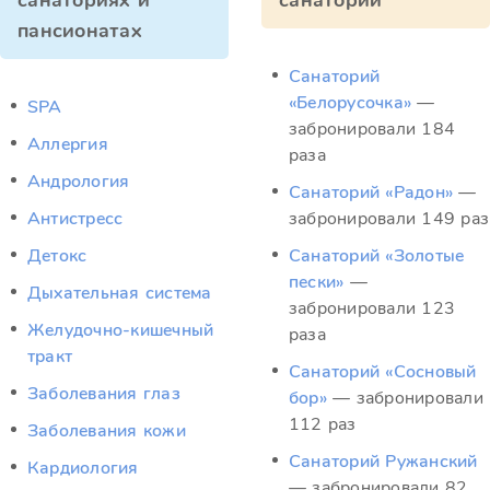
санаториях и
санатории
пансионатах
Санаторий
«Белорусочка»
—
SPA
забронировали 184
Аллергия
раза
Андрология
Санаторий «Радон»
—
Антистресс
забронировали 149 раз
Детокс
Санаторий «Золотые
пески»
—
Дыхательная система
забронировали 123
Желудочно-кишечный
раза
тракт
Санаторий «Сосновый
Заболевания глаз
бор»
— забронировали
112 раз
Заболевания кожи
Санаторий Ружанский
Кардиология
— забронировали 82