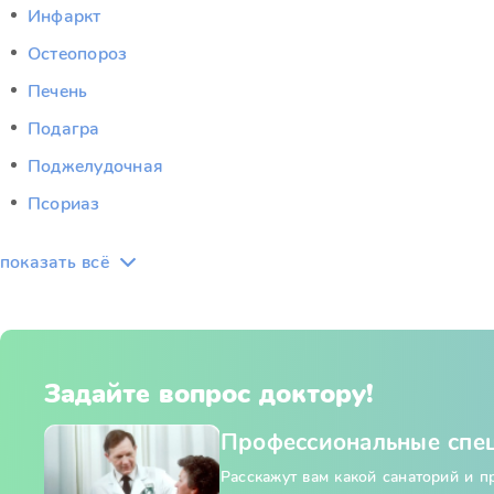
Инфаркт
Остеопороз
Печень
Подагра
Поджелудочная
Псориаз
показать всё
Задайте вопрос доктору!
Профессиональные спе
Расскажут вам какой санаторий и 