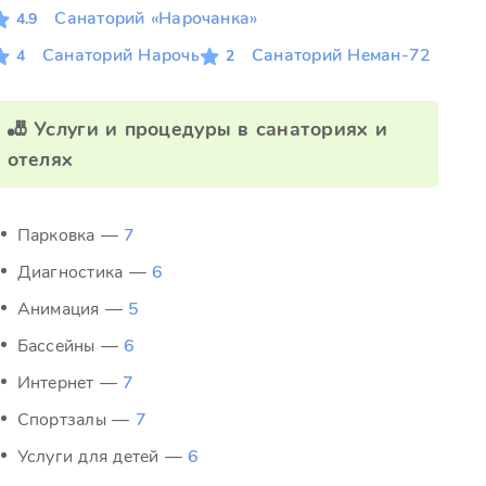
Санаторий «Нарочанка»
4.9
Санаторий Нарочь
Санаторий Неман-72
4
2
🎳 Услуги и процедуры в санаториях и
отелях
Парковка —
7
Диагностика —
6
Анимация —
5
Бассейны —
6
Интернет —
7
Спортзалы —
7
Услуги для детей —
6