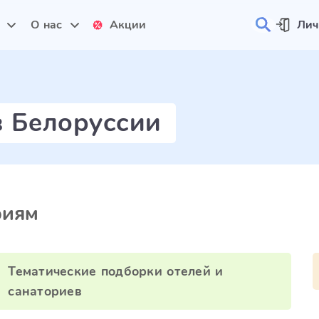
и
О нас
Акции
Лич
в Белоруссии
риям
Тематические подборки отелей и
санаториев