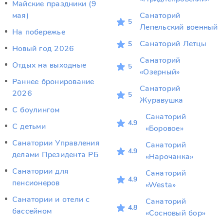
Майские праздники (9
мая)
Санаторий
5
Лепельский военный
На побережье
Санаторий Летцы
5
Новый год 2026
Санаторий
Отдых на выходные
5
«Озерный»
Раннее бронирование
Санаторий
2026
5
Журавушка
С боулингом
Санаторий
4.9
С детьми
«Боровое»
Санатории Управления
Санаторий
4.9
делами Президента РБ
«Нарочанка»
Санатории для
Санаторий
4.9
пенсионеров
«Westa»
Санатории и отели с
Санаторий
4.8
бассейном
«Сосновый бор»