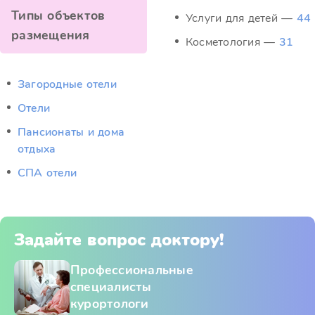
Типы объектов
Услуги для детей —
44
размещения
Косметология —
31
Загородные отели
Отели
Пансионаты и дома
отдыха
СПА отели
Задайте вопрос доктору!
Профессиональные
специалисты
курортологи