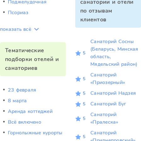
санатории и отели
Поджелудочная
по отзывам
Псориаз
клиентов
показать всё
Санаторий Сосны
(Беларусь, Минская
Тематические
5
область,
подборки отелей и
Мядельский район)
санаториев
Санаторий
5
«Приозерный»
23 февраля
Санаторий Надзея
5
8 марта
Санаторий Буг
5
Аренда коттеджей
Санаторий
5
Всё включено
«Пралеска»
Горнолыжные курорты
Санаторий
5
«Приднепровский»