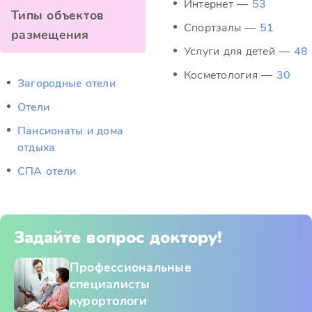
Интернет —
53
Типы объектов
Спортзалы —
51
размещения
Услуги для детей —
48
Косметология —
30
Загородные отели
Отели
Пансионаты и дома
отдыха
СПА отели
Задайте вопрос доктору!
Профессиональные
специалисты
курортологи