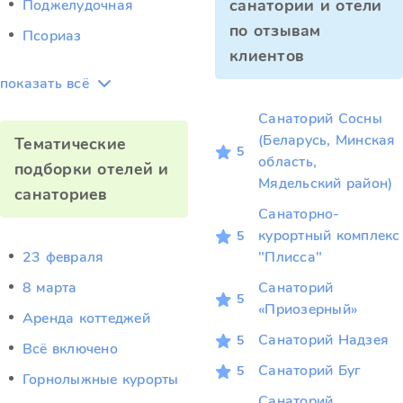
санатории и отели
Поджелудочная
по отзывам
Псориаз
клиентов
показать всё
Санаторий Сосны
(Беларусь, Минская
Тематические
5
область,
подборки отелей и
Мядельский район)
санаториев
Санаторно-
курортный комплекс
5
23 февраля
"Плисса"
8 марта
Санаторий
5
«Приозерный»
Аренда коттеджей
Санаторий Надзея
5
Всё включено
Санаторий Буг
5
Горнолыжные курорты
Санаторий