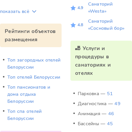
Санаторий
4.9
«Westa»
показать всё
Санаторий
4.8
«Сосновый бор»
Рейтинги объектов
размещения
🎳 Услуги и
процедуры в
Топ загородных отелей
санаториях и
Белоруссии
отелях
Топ отелей Белоруссии
Топ пансионатов и
Парковка —
51
дома отдыха
Белоруссии
Диагностика —
49
Топ спа отелей
Анимация —
46
Белоруссии
Бассейны —
45