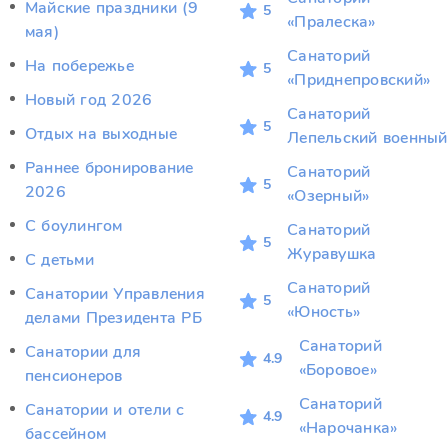
Майские праздники (9
5
«Пралеска»
мая)
Санаторий
На побережье
5
«Приднепровский»
Новый год 2026
Санаторий
5
Отдых на выходные
Лепельский военный
Раннее бронирование
Санаторий
5
2026
«Озерный»
С боулингом
Санаторий
5
Журавушка
С детьми
Санаторий
Санатории Управления
5
«Юность»
делами Президента РБ
Санаторий
Санатории для
4.9
«Боровое»
пенсионеров
Санаторий
Санатории и отели с
4.9
«Нарочанка»
бассейном