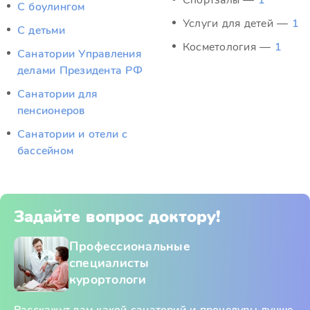
Спортзалы —
1
С боулингом
Услуги для детей —
1
С детьми
Косметология —
1
Санатории Управления
делами Президента РФ
Санатории для
пенсионеров
Санатории и отели с
бассейном
Задайте вопрос доктору!
Профессиональные
специалисты
курортологи