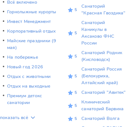
Всё включено
Санаторий
5
Горнолыжные курорты
"Красная Гвоздика"
Инвест Менеджмент
Санаторий
Каникулы в
Корпоративный отдых
5
Аксаково ФНС
Майские праздники (9
России
мая)
Санаторий Родник
5
На побережье
(Кисловодск)
Новый год 2026
Санаторий Россия
(Белокуриха,
5
Отдых c животными
Алтайский край)
Отдых на выходные
Санаторий "Авитек"
5
Премиум детокс
Клинический
санатории
5
санаторий Барвиха
показать всё
Санаторий Волга
5