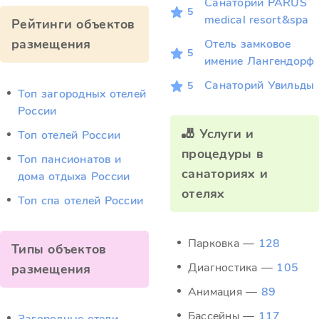
Санаторий PARUS
5
medical resort&spa
Рейтинги объектов
размещения
Отель замковое
5
имение Лангендорф
Санаторий Увильды
5
Топ загородных отелей
России
🎳 Услуги и
Топ отелей России
процедуры в
Топ пансионатов и
санаториях и
дома отдыха России
отелях
Топ спа отелей России
Парковка —
128
Типы объектов
Диагностика —
105
размещения
Анимация —
89
Бассейны —
117