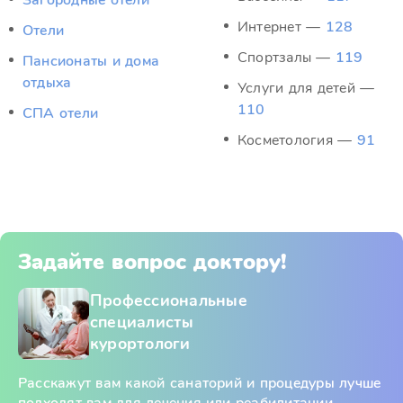
Загородные отели
Интернет —
128
Отели
Спортзалы —
119
Пансионаты и дома
отдыха
Услуги для детей —
110
СПА отели
Косметология —
91
Задайте вопрос доктору!
Профессиональные
специалисты
курортологи
Расскажут вам какой санаторий и процедуры лучше