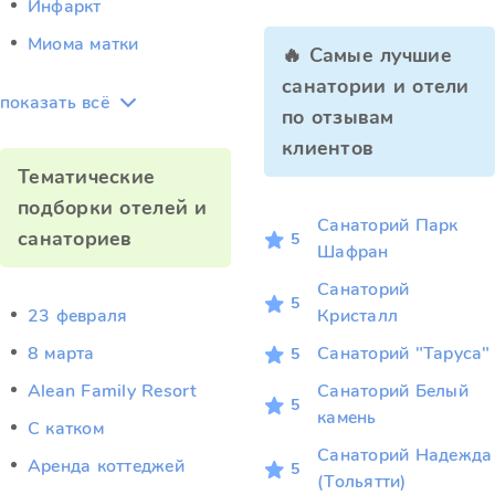
Инфаркт
Миома матки
🔥 Самые лучшие
санатории и отели
показать всё
по отзывам
клиентов
Тематические
подборки отелей и
Санаторий Парк
санаториев
5
Шафран
Санаторий
5
23 февраля
Кристалл
8 марта
Санаторий "Таруса"
5
Alean Family Resort
Санаторий Белый
5
камень
C катком
Санаторий Надежда
Аренда коттеджей
5
(Тольятти)