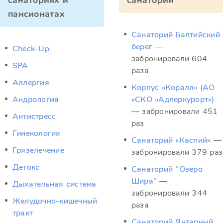
санаториях и
санатории
пансионатах
Санаторий Балтийский
берег
—
Check-Up
забронировали 604
SPA
раза
Аллергия
Корпус «Коралл» (АО
Андрология
«СКО «Адлеркурорт»)
— забронировали 451
Антистресс
раз
Гинекология
Санаторий «Каспий»
—
Грязелечение
забронировали 379 раз
Детокс
Санаторий "Озеро
Шира"
—
Дыхательная система
забронировали 344
Желудочно-кишечный
раза
тракт
Санаторий Янтарный