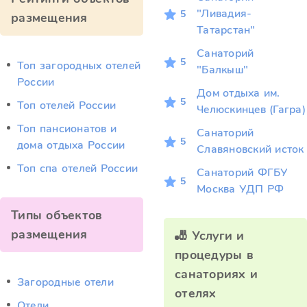
"Ливадия-
5
размещения
Татарстан"
Санаторий
5
Топ загородных отелей
"Балкыш"
России
Дом отдыха им.
5
Топ отелей России
Челюскинцев (Гагра)
Топ пансионатов и
Санаторий
5
дома отдыха России
Славяновский исток
Топ спа отелей России
Санаторий ФГБУ
5
Москва УДП РФ
Типы объектов
размещения
🎳 Услуги и
процедуры в
санаториях и
Загородные отели
отелях
Отели