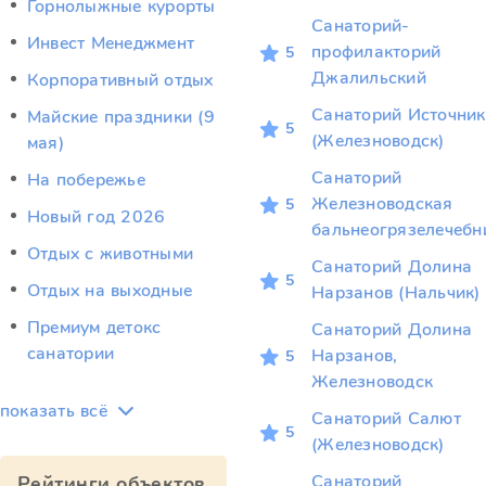
Горнолыжные курорты
Санаторий-
Инвест Менеджмент
профилакторий
5
Джалильский
Корпоративный отдых
Санаторий Источник
Майские праздники (9
5
(Железноводск)
мая)
Санаторий
На побережье
Железноводская
5
Новый год 2026
бальнеогрязелечебн
Отдых c животными
Санаторий Долина
5
Отдых на выходные
Нарзанов (Нальчик)
Премиум детокс
Санаторий Долина
санатории
Нарзанов,
5
Железноводск
показать всё
Санаторий Салют
5
(Железноводск)
Санаторий
Рейтинги объектов