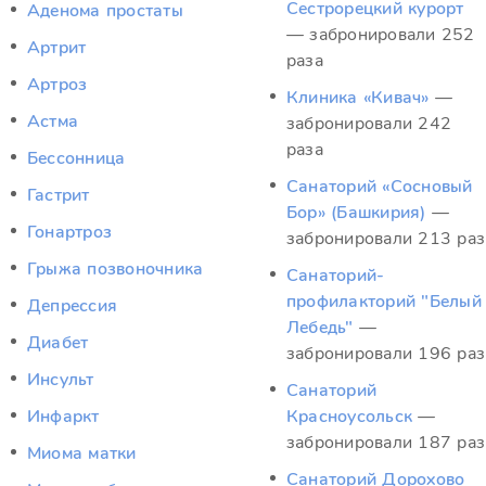
Сестрорецкий курорт
Аденома простаты
— забронировали 252
Артрит
раза
Артроз
Клиника «Кивач»
—
Астма
забронировали 242
раза
Бессонница
Санаторий «Сосновый
Гастрит
Бор» (Башкирия)
—
Гонартроз
забронировали 213 раз
Грыжа позвоночника
Санаторий-
профилакторий "Белый
Депрессия
Лебедь"
—
Диабет
забронировали 196 раз
Инсульт
Санаторий
Инфаркт
Красноусольск
—
забронировали 187 раз
Миома матки
Санаторий Дорохово