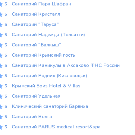
Санаторий Парк Шафран
5
Санаторий Кристалл
5
Санаторий "Таруса"
5
Санаторий Надежда (Тольятти)
5
Санаторий "Балкыш"
5
Санаторий Крымский гость
5
Санаторий Каникулы в Аксаково ФНС России
5
Санаторий Родник (Кисловодск)
5
Крымский Бриз Hotel & Villas
5
Санаторий Удельная
5
Клинический санаторий Барвиха
5
Санаторий Волга
5
Санаторий PARUS medical resort&spa
5