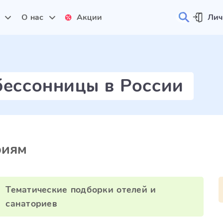
и
О нас
Акции
Лич
бессонницы в России
риям
Тематические подборки отелей и
санаториев