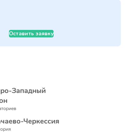
Оставить заявку
еро-Западный
он
аториев
чаево-Черкессия
тория