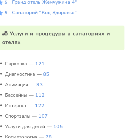
Гранд отель Жемчужина 4*
5
Санаторий "Код Здоровья"
5
🎳 Услуги и процедуры в санаториях и
отелях
Парковка —
121
Диагностика —
85
Анимация —
93
Бассейны —
112
Интернет —
122
Спортзалы —
107
Услуги для детей —
105
Косметология —
78