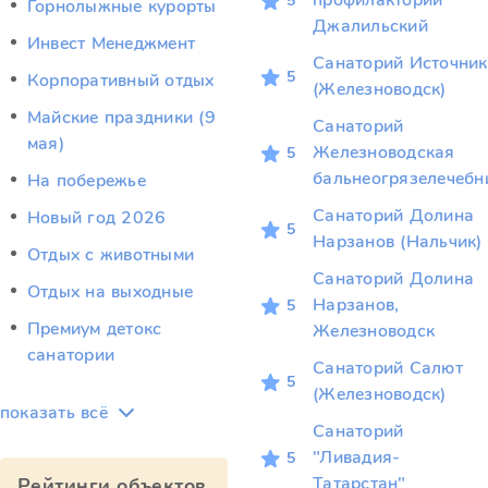
профилакторий
5
Горнолыжные курорты
Джалильский
Инвест Менеджмент
Санаторий Источник
5
Корпоративный отдых
(Железноводск)
Майские праздники (9
Санаторий
мая)
Железноводская
5
бальнеогрязелечебн
На побережье
Санаторий Долина
Новый год 2026
5
Нарзанов (Нальчик)
Отдых c животными
Санаторий Долина
Отдых на выходные
Нарзанов,
5
Премиум детокс
Железноводск
санатории
Санаторий Салют
5
(Железноводск)
показать всё
Санаторий
"Ливадия-
5
Татарстан"
Рейтинги объектов