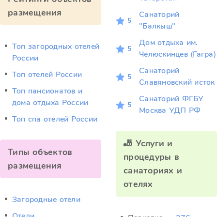
размещения
Санаторий
5
"Балкыш"
Дом отдыха им.
Топ загородных отелей
5
Челюскинцев (Гагра)
России
Санаторий
Топ отелей России
5
Славяновский исток
Топ пансионатов и
Санаторий ФГБУ
дома отдыха России
5
Москва УДП РФ
Топ спа отелей России
🎳 Услуги и
Типы объектов
процедуры в
размещения
санаториях и
отелях
Загородные отели
Отели