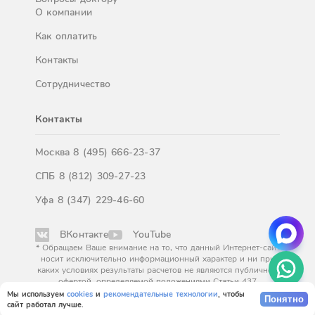
О компании
Как оплатить
Контакты
Сотрудничество
Контакты
Москва
8 (495) 666-23-37
СПБ
8 (812) 309-27-23
Уфа
8 (347) 229-46-60
ВКонтакте
YouTube
* Обращаем Ваше внимание на то, что данный Интернет-сайт
носит исключительно информационный характер и ни при
каких условиях результаты расчетов не являются публичной
офертой, определяемой положениями Статьи 437
Гражданского кодекса Российской Федерации. За
Мы используем
cookies
и
рекомендательные технологии
, чтобы
Понятно
окончательным расчетом обращайтесь к нашим менеджерам.
сайт работал лучше.