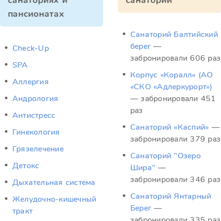
санаториях и
санатории
пансионатах
Санаторий Балтийский
берег
—
Check-Up
забронировали 606 раз
SPA
Корпус «Коралл» (АО
Аллергия
«СКО «Адлеркурорт»)
Андрология
— забронировали 451
раз
Антистресс
Санаторий «Каспий»
—
Гинекология
забронировали 379 раз
Грязелечение
Санаторий "Озеро
Детокс
Шира"
—
забронировали 346 раз
Дыхательная система
Санаторий Янтарный
Желудочно-кишечный
Берег
—
тракт
забронировали 335 раз