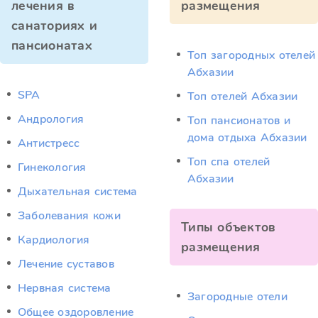
лечения в
размещения
санаториях и
пансионатах
Топ загородных отелей
Абхазии
SPA
Топ отелей Абхазии
Андрология
Топ пансионатов и
дома отдыха Абхазии
Антистресс
Топ спа отелей
Гинекология
Абхазии
Дыхательная система
Заболевания кожи
Типы объектов
Кардиология
размещения
Лечение суставов
Нервная система
Загородные отели
Общее оздоровление