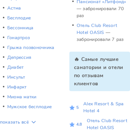
Пансионат «Литфонд»
Астма
— забронировали 70
раз
Бесплодие
Отель Club Resort
Бессонница
Hotel OASIS
—
Гонартроз
забронировали 7 раз
Грыжа позвоночника
Депрессия
🔥 Самые лучшие
санатории и отели
Диабет
по отзывам
Инсульт
клиентов
Инфаркт
Миома матки
Alex Resort & Spa
Мужское бесплодие
5
Hotel 4
Отель Club Resort
показать всё
4.8
Hotel OASIS