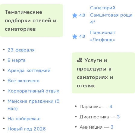
Санаторий
Тематические
Самшитовая роща
4.8
подборки отелей и
4*
санаториев
Пансионат
4.8
«Литфонд»
23 февраля
🎳 Услуги и
8 марта
процедуры в
Аренда коттеджей
санаториях и
Всё включено
отелях
Корпоративный отдых
Майские праздники (9
Парковка —
4
мая)
Диагностика —
3
На побережье
Анимация —
3
Новый год 2026