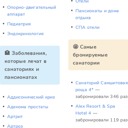
Отели
Опорно-двигательный
Пансионаты и дома
аппарат
отдыха
Педиатрия
СПА отели
Эндокринология
🤩 Самые
🏥 Заболевания,
бронируемые
которые лечат в
санатории
санаториях и
пансионатах
Санаторий Самшитовая
роща 4*
—
забронировали 346 раз
Аддисонический криз
Alex Resort & Spa
Аденома простаты
Hotel 4
—
Артрит
забронировали 119 раз
Артроз