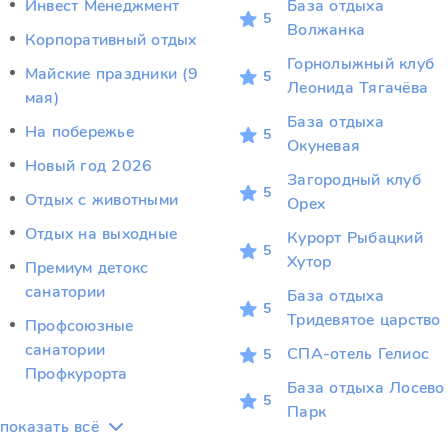
Инвест Менеджмент
База отдыха
5
Волжанка
Корпоративный отдых
Горнолыжный клуб
Майские праздники (9
5
Леонида Тягачёва
мая)
База отдыха
На побережье
5
Окуневая
Новый год 2026
Загородный клуб
5
Отдых c животными
Орех
Отдых на выходные
Курорт Рыбацкий
5
Хутор
Премиум детокс
санатории
База отдыха
5
Тридевятое царство
Профсоюзные
санатории
СПА-отель Гелиос
5
Профкурорта
База отдыха Лосево
5
Парк
показать всё