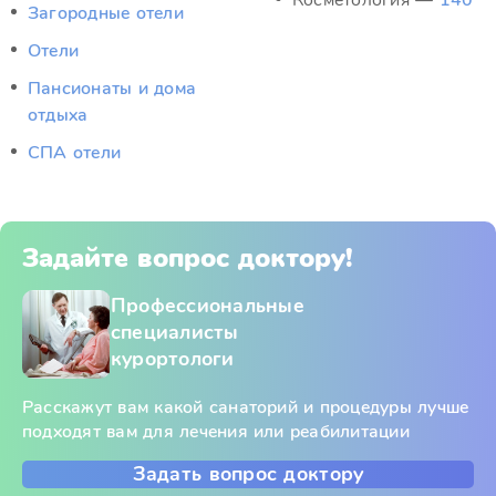
Косметология —
140
Загородные отели
Отели
Пансионаты и дома
отдыха
СПА отели
Задайте вопрос доктору!
Профессиональные
специалисты
курортологи
Расскажут вам какой санаторий и процедуры лучше
подходят вам для лечения или реабилитации
Задать вопрос доктору