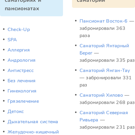
санаториях и
санатории
пансионатах
Пансионат Восток-6
—
забронировали 363
Check-Up
раза
SPA
Санаторий Янтарный
Аллергия
Берег
—
Андрология
забронировали 335 раз
Антистресс
Санаторий Янган-Тау
— забронировали 331
Без лечения
раз
Гинекология
Санаторий Хилово
—
Грязелечение
забронировали 268 раз
Детокс
Санаторий Северная
Ривьера
—
Дыхательная система
забронировали 231 раз
Желудочно-кишечный