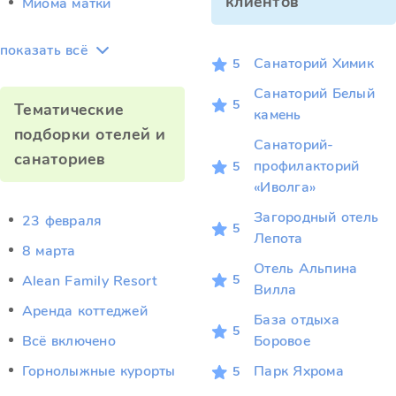
клиентов
Миома матки
показать всё
Санаторий Химик
5
Санаторий Белый
5
Тематические
камень
подборки отелей и
Санаторий-
санаториев
профилакторий
5
«Иволга»
Загородный отель
23 февраля
5
Лепота
8 марта
Отель Альпина
5
Alean Family Resort
Вилла
Аренда коттеджей
База отдыха
5
Всё включено
Боровое
Горнолыжные курорты
Парк Яхрома
5