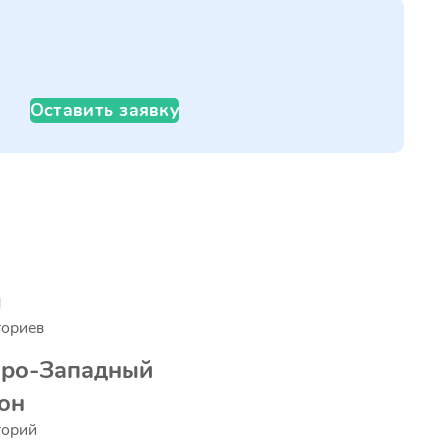
Оставить заявку
л
ториев
еро-Западный
он
торий