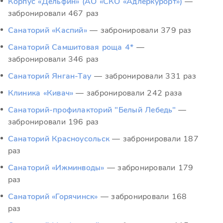
Корпус «Дельфин» (АО «СКО «Адлеркурорт»)
—
забронировали 467 раз
Санаторий «Каспий»
— забронировали 379 раз
Санаторий Самшитовая роща 4*
—
забронировали 346 раз
Санаторий Янган-Тау
— забронировали 331 раз
Клиника «Кивач»
— забронировали 242 раза
Санаторий-профилакторий "Белый Лебедь"
—
забронировали 196 раз
Санаторий Красноусольск
— забронировали 187
раз
Санаторий «Ижминводы»
— забронировали 179
раз
Санаторий «Горячинск»
— забронировали 168
раз