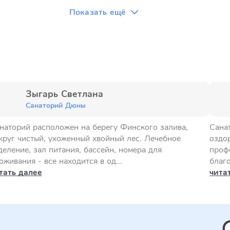
Показать ещё
Зыгарь Светлана
Санаторий Дюны
наторий расположен на берегу Финского залива,
Сана
круг чистый, ухоженный хвойный лес. Лечебное
оздо
деление, зал питания, бассейн, номера для
проф
оживания - все находится в од...
благо
тать далее
чита