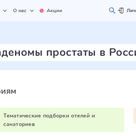
и
О нас
Акции
Лич
аденомы простаты в Росс
риям
Тематические подборки отелей и
санаториев