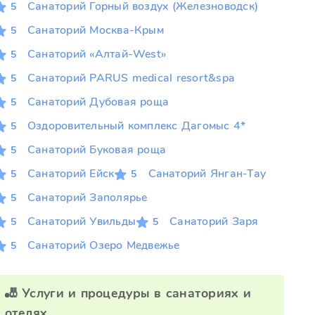
Санаторий Горный воздух (Железноводск)
5
Санаторий Москва-Крым
5
Санаторий «Алтай-West»
5
Санаторий PARUS medical resort&spa
5
Санаторий Дубовая роща
5
Оздоровительный комплекс Дагомыс 4*
5
Санаторий Буковая роща
5
Санаторий Ейск
Санаторий Янган-Тау
5
5
Санаторий Заполярье
5
Санаторий Увильды
Санаторий Заря
5
5
Санаторий Озеро Медвежье
5
🎳 Услуги и процедуры в санаториях и
отелях