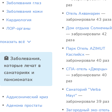
Заболевания глаз
раз
Заболевания кожи
Отель Аквамарин
—
забронировали 43 раза
Кардиология
Дом отдыха Солнечный
ЛОР-органы
— забронировали 42
раза
показать всё
Парк Отель AZIMUT
Каспийск
—
🏥 Заболевания,
забронировали 40 раз
которые лечат в
СПА-отель «Дворцы»
санаториях и
— забронировали 40
пансионатах
раз
Санаторий "Verba
Mayr"
—
Аддисонический криз
забронировали 39 раз
Аденома простаты
Загородный эко-отель