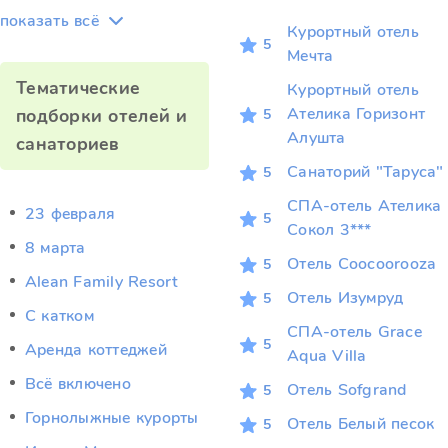
показать всё
Курортный отель
5
Мечта
Тематические
Курортный отель
Ателика Горизонт
подборки отелей и
5
Алушта
санаториев
Санаторий "Таруса"
5
СПА-отель Ателика
23 февраля
5
Сокол 3***
8 марта
Отель Coocoorooza
5
Alean Family Resort
Отель Изумруд
5
C катком
СПА-отель Grace
5
Аренда коттеджей
Aqua Villa
Всё включено
Отель Sofgrand
5
Горнолыжные курорты
Отель Белый песок
5