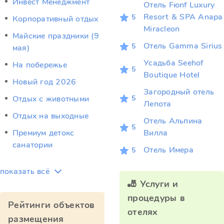
Инвест Менеджмент
Отель Fюnf Luxury
Resort & SPA Anapa
5
Корпоративный отдых
Miracleon
Майские праздники (9
Отель Gamma Sirius
5
мая)
Усадьба Seehof
На побережье
5
Boutique Hotel
Новый год 2026
Загородный отель
5
Отдых c животными
Лепота
Отдых на выходные
Отель Альпина
5
Премиум детокс
Вилла
санатории
Отель Имера
5
показать всё
🎳 Услуги и
процедуры в
Рейтинги объектов
отелях
размещения