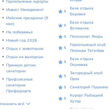
Anapa
Горнолыжные курорты
База отдыха
Инвест Менеджмент
5
Боровое
Майские праздники (9
База отдыха
мая)
5
Волжанка
На побережье
Пансионат Якорь
5
Новый год 2026
Горнолыжный клуб
5
Отдых c животными
Леонида Тягачёва
Отдых на выходные
База отдыха
5
Окуневая
Премиум детокс
санатории
Загородный клуб
5
Орех
Профсоюзные
санатории
Санаторий Пушкино
5
Профкурорта
Курорт Рыбацкий
5
Хутор
показать всё