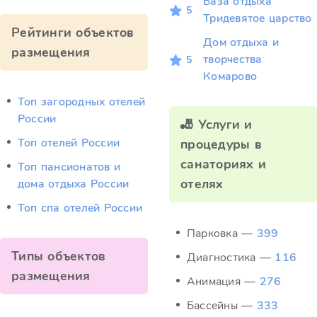
База отдыха
5
Тридевятое царство
Рейтинги объектов
Дом отдыха и
размещения
творчества
5
Комарово
Топ загородных отелей
России
🎳 Услуги и
Топ отелей России
процедуры в
санаториях и
Топ пансионатов и
отелях
дома отдыха России
Топ спа отелей России
Парковка —
399
Типы объектов
Диагностика —
116
размещения
Анимация —
276
Бассейны —
333