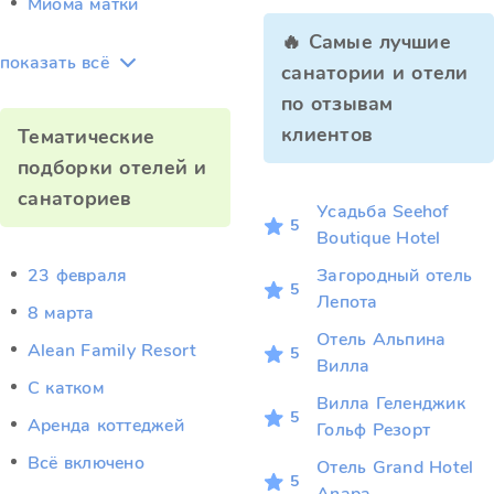
Миома матки
🔥 Самые лучшие
показать всё
санатории и отели
по отзывам
клиентов
Тематические
подборки отелей и
санаториев
Усадьба Seehof
5
Boutique Hotel
23 февраля
Загородный отель
5
Лепота
8 марта
Отель Альпина
Alean Family Resort
5
Вилла
C катком
Вилла Геленджик
5
Аренда коттеджей
Гольф Резорт
Всё включено
Отель Grand Hotel
5