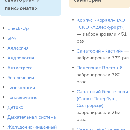
санаториях и
санатории
пансионатах
Корпус «Коралл» (АО
«СКО «Адлеркурорт»)
Check-Up
— забронировали 451
SPA
раз
Аллергия
Санаторий «Каспий»
—
Андрология
забронировали 379 раз
Антистресс
Пансионат Восток-6
—
забронировали 362
Без лечения
раза
Гинекология
Санаторий Белые ночи
Грязелечение
(Санкт-Петербург,
Сестрорецк)
—
Детокс
забронировали 252
Дыхательная система
раза
Желудочно-кишечный
Санаторий «Старица»