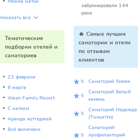
Миома матки
забронировали 144
раза
показать всё
🔥 Самые лучшие
Тематические
санатории и отели
подборки отелей и
по отзывам
санаториев
клиентов
23 февраля
Санаторий Химик
5
8 марта
Санаторий Белый
5
Alean Family Resort
камень
C катком
Санаторий Надежда
5
(Тольятти)
Аренда коттеджей
Санаторий-
Всё включено
профилакторий
5