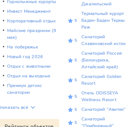
Горнолыжные курорты
Джалильский
Инвест Менеджмент
Термальный курорт
Баден-Баден Термы
5
Корпоративный отдых
Реж
Майские праздники (9
Санаторий
мая)
5
Славяновский исток
На побережье
Санаторий Россия
Новый год 2026
(Белокуриха,
5
Отдых c животными
Алтайский край)
Отдых на выходные
Санаторий Golden
5
Resort
Премиум детокс
санатории
Отель ODISSEYA
5
Wellness Resort
показать всё
Санаторий "Авитек"
5
Санаторий
5
"Прибрежный"
Рейтинги объектов