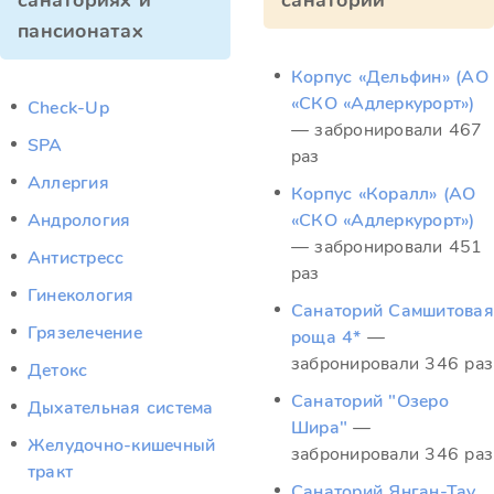
санаториях и
санатории
пансионатах
Корпус «Дельфин» (АО
«СКО «Адлеркурорт»)
Check-Up
— забронировали 467
SPA
раз
Аллергия
Корпус «Коралл» (АО
Андрология
«СКО «Адлеркурорт»)
— забронировали 451
Антистресс
раз
Гинекология
Санаторий Самшитовая
Грязелечение
роща 4*
—
забронировали 346 раз
Детокс
Санаторий "Озеро
Дыхательная система
Шира"
—
Желудочно-кишечный
забронировали 346 раз
тракт
Санаторий Янган-Тау