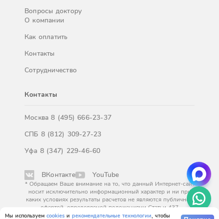
Вопросы доктору
О компании
Как оплатить
Контакты
Сотрудничество
Контакты
Москва
8 (495) 666-23-37
СПБ
8 (812) 309-27-23
Уфа
8 (347) 229-46-60
ВКонтакте
YouTube
* Обращаем Ваше внимание на то, что данный Интернет-сайт
носит исключительно информационный характер и ни при
каких условиях результаты расчетов не являются публичной
офертой, определяемой положениями Статьи 437
Гражданского кодекса Российской Федерации. За
Мы используем
cookies
и
рекомендательные технологии
, чтобы