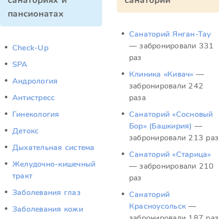
санаториях и
санатории
пансионатах
Санаторий Янган-Тау
— забронировали 331
Check-Up
раз
SPA
Клиника «Кивач»
—
Андрология
забронировали 242
Антистресс
раза
Гинекология
Санаторий «Сосновый
Бор» (Башкирия)
—
Детокс
забронировали 213 раз
Дыхательная система
Санаторий «Старица»
Желудочно-кишечный
— забронировали 210
тракт
раз
Заболевания глаз
Санаторий
Красноусольск
—
Заболевания кожи
забронировали 187 раз