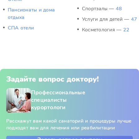
Спортзалы —
48
Пансионаты и дома
отдыха
Услуги для детей —
47
СПА отели
Косметология —
22
Задайте вопрос доктору!
Профессиональные
специалисты
курортологи
Расскажут вам какой санаторий и процедуры лучше
подходят вам для лечения или реабилитации