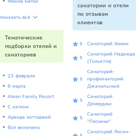
Миома матки
санатории и отели
по отзывам
показать всё
клиентов
Тематические
Санаторий Химик
5
подборки отелей и
Санаторий Надежда
санаториев
5
(Тольятти)
Санаторий-
23 февраля
профилакторий
5
8 марта
Джалильский
Alean Family Resort
Санаторий
5
Демерджи
C катком
Санаторий
Аренда коттеджей
5
"Лесники"
Всё включено
Санаторий Янган-
5