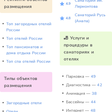
Санаторий им.
4.9
размещения
Лермонтова
Санаторий Русь
4.8
(Анапа)
Топ загородных отелей
России
🎳 Услуги и
Топ отелей России
процедуры в
Топ пансионатов и
санаториях и
дома отдыха России
отелях
Топ спа отелей России
Парковка —
49
Типы объектов
Диагностика —
42
размещения
Анимация —
38
Бассейны —
44
Загородные отели
Интернет —
48
Отели