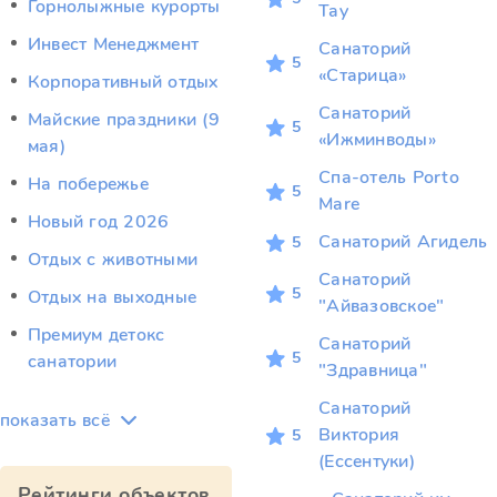
Горнолыжные курорты
Тау
Инвест Менеджмент
Санаторий
5
«Старица»
Корпоративный отдых
Санаторий
Майские праздники (9
5
«Ижминводы»
мая)
Спа-отель Porto
На побережье
5
Mare
Новый год 2026
Санаторий Агидель
5
Отдых c животными
Санаторий
5
Отдых на выходные
"Айвазовское"
Премиум детокс
Санаторий
5
санатории
"Здравница"
Санаторий
показать всё
Виктория
5
(Ессентуки)
Рейтинги объектов