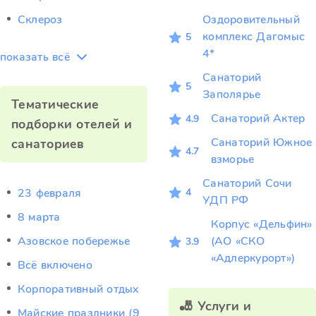
Склероз
Оздоровительный
комплекс Дагомыс
5
4*
показать всё
Санаторий
5
Заполярье
Тематические
Санаторий Актер
4.9
подборки отелей и
Санаторий Южное
санаториев
4.7
взморье
Санаторий Сочи
4
23 февраля
УДП РФ
8 марта
Корпус «Дельфин»
Азовское побережье
(АО «СКО
3.9
«Адлеркурорт»)
Всё включено
Корпоративный отдых
🎳 Услуги и
Майские праздники (9