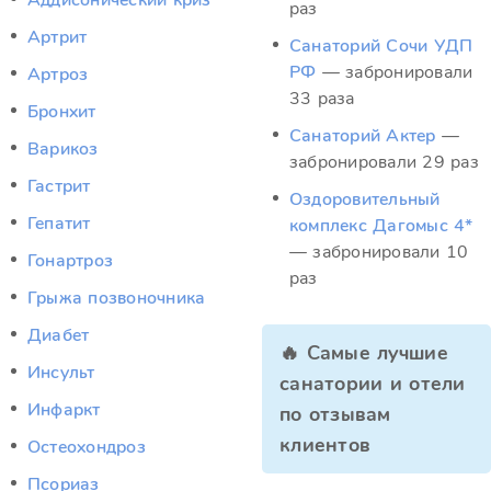
Аддисонический криз
раз
Артрит
Санаторий Сочи УДП
РФ
— забронировали
Артроз
33 раза
Бронхит
Санаторий Актер
—
Варикоз
забронировали 29 раз
Гастрит
Оздоровительный
Гепатит
комплекс Дагомыс 4*
— забронировали 10
Гонартроз
раз
Грыжа позвоночника
Диабет
🔥 Самые лучшие
Инсульт
санатории и отели
Инфаркт
по отзывам
клиентов
Остеохондроз
Псориаз