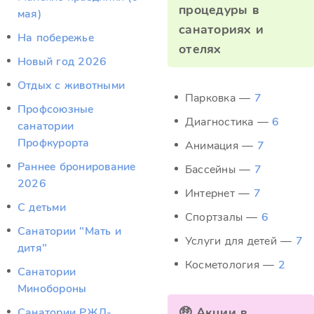
процедуры в
мая)
санаториях и
На побережье
отелях
Новый год 2026
Отдых c животными
Парковка —
7
Профсоюзные
Диагностика —
6
санатории
Профкурорта
Анимация —
7
Раннее бронирование
Бассейны —
7
2026
Интернет —
7
С детьми
Спортзалы —
6
Санатории "Мать и
Услуги для детей —
7
дитя"
Косметология —
2
Санатории
Минобороны
🤑 Акции в
Санатории РЖД-