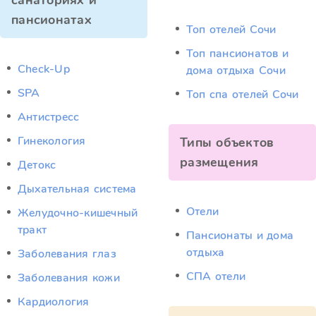
санаториях и
пансионатах
Топ отелей Сочи
Топ пансионатов и
Check-Up
дома отдыха Сочи
SPA
Топ спа отелей Сочи
Антистресс
Гинекология
Типы объектов
размещения
Детокс
Дыхательная система
Отели
Желудочно-кишечный
тракт
Пансионаты и дома
отдыха
Заболевания глаз
СПА отели
Заболевания кожи
Кардиология