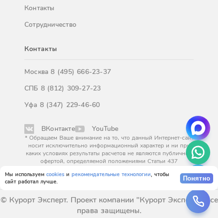
Контакты
Сотрудничество
Контакты
Москва
8 (495) 666-23-37
СПБ
8 (812) 309-27-23
Уфа
8 (347) 229-46-60
ВКонтакте
YouTube
* Обращаем Ваше внимание на то, что данный Интернет-сайт
носит исключительно информационный характер и ни при
каких условиях результаты расчетов не являются публичной
офертой, определяемой положениями Статьи 437
Гражданского кодекса Российской Федерации. За
Мы используем
cookies
и
рекомендательные технологии
, чтобы
окончательным расчетом обращайтесь к нашим менеджерам.
Понятно
сайт работал лучше.
© Курорт Эксперт. Проект компании "Курорт Эксперт". Все
права защищены.