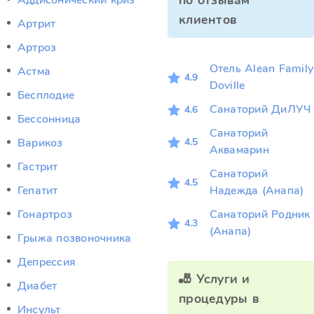
по отзывам
Аддисонический криз
клиентов
Артрит
Артроз
Отель Alean Family
Астма
4.9
Doville
Бесплодие
Санаторий ДиЛУЧ
4.6
Бессонница
Санаторий
4.5
Варикоз
Аквамарин
Гастрит
Санаторий
4.5
Гепатит
Надежда (Анапа)
Гонартроз
Санаторий Родник
4.3
(Анапа)
Грыжа позвоночника
Депрессия
🎳 Услуги и
Диабет
процедуры в
Инсульт