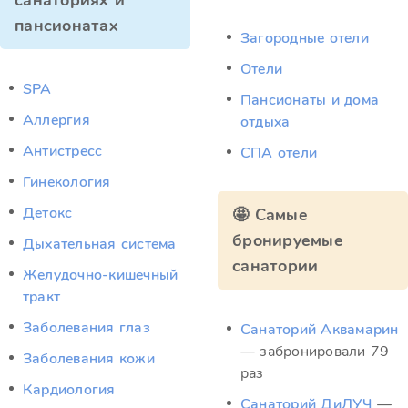
санаториях и
пансионатах
Загородные отели
Отели
SPA
Пансионаты и дома
Аллергия
отдыха
Антистресс
СПА отели
Гинекология
Детокс
🤩 Самые
бронируемые
Дыхательная система
санатории
Желудочно-кишечный
тракт
Заболевания глаз
Санаторий Аквамарин
— забронировали 79
Заболевания кожи
раз
Кардиология
Санаторий ДиЛУЧ
—