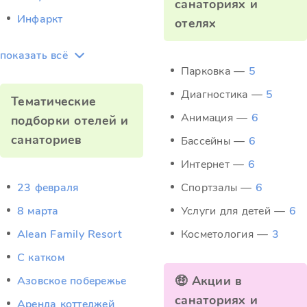
санаториях и
Инфаркт
отелях
показать всё
Парковка —
5
Диагностика —
5
Тематические
Анимация —
6
подборки отелей и
санаториев
Бассейны —
6
Интернет —
6
23 февраля
Спортзалы —
6
8 марта
Услуги для детей —
6
Alean Family Resort
Косметология —
3
C катком
🤑 Акции в
Азовское побережье
санаториях и
Аренда коттеджей