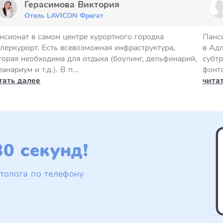
Герасимова Виктория
Отель LAVICON Фрегат
нсионат в самом центре курортного городка
Панс
леркурорт. Есть всевозможная инфраструктура,
в Адл
торая необходима для отдыха (боулинг, дельфинарий,
субтр
анариум и т.д.). В п...
фонта
тать далее
чита
0 секунд!
толога по телефону