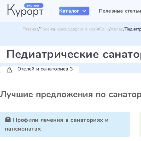
Каталог
Полезные стать
Главная
Россия
Краснодарский край
Сочи
Адлер
Педиат
Педиатрические санато
Отелей и санаториев 3
Лучшие предложения по санато
🏥 Профили лечения в санаториях и
пансионатах