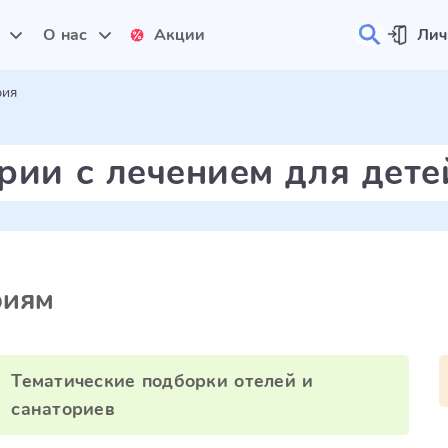
и
О нас
Акции
Лич
рия
рии с лечением для дете
риям
Тематические подборки отелей и
санаториев