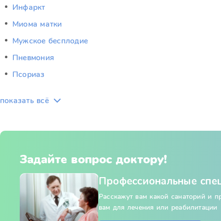
Инфаркт
Миома матки
Мужское бесплодие
Пневмония
Псориаз
показать всё
Задайте вопрос доктору!
Профессиональные спе
Расскажут вам какой санаторий и 
вам для лечения или реабилитации