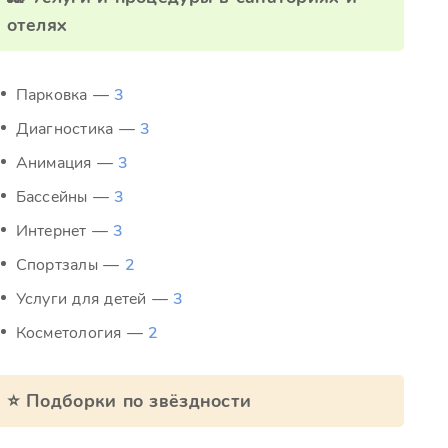
отелях
Парковка —
3
Диагностика —
3
Анимация —
3
Бассейны —
3
Интернет —
3
Спортзалы —
2
Услуги для детей —
3
Косметология —
2
⭐ Подборки по звёздности