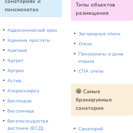
санаториях и
Типы объектов
пансионатах
размещения
Аддисонический криз
Загородные отели
Аденома простаты
Отели
Аритмия
Пансионаты и дома
Артрит
отдыха
Артроз
СПА отели
Астма
Атеросклероз
🤩 Самые
бронируемые
Бесплодие
санатории
Бессонница
Вегетососудистая
дистония (ВСД)
Санаторий