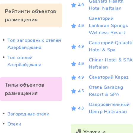
Gashalti Health
4.9
Hotel Naftalan
Рейтинги объектов
Санаторий
размещения
Lankaran Springs
4.9
Wellness Resort
Топ загородных отелей
Санаторий Qalaalti
4.9
Азербайджана
Hotel & Spa
Топ отелей
Chinar Hotel & SPA
4.9
Азербайджана
Naftalan
Санаторий Kapaz
4.9
Типы объектов
Отель Garabag
4.5
размещения
Resort & SPA
Оздоровительный
4.3
Центр Нафталан
Загородные отели
Отели
🎳 Услуги и