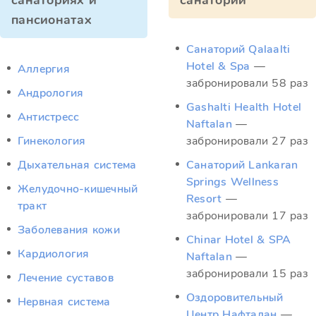
санаториях и
санатории
пансионатах
Санаторий Qalaalti
Hotel & Spa
—
Аллергия
забронировали 58 раз
Андрология
Gashalti Health Hotel
Антистресс
Naftalan
—
Гинекология
забронировали 27 раз
Дыхательная система
Санаторий Lankaran
Springs Wellness
Желудочно-кишечный
Resort
—
тракт
забронировали 17 раз
Заболевания кожи
Chinar Hotel & SPA
Кардиология
Naftalan
—
забронировали 15 раз
Лечение суставов
Оздоровительный
Нервная система
Центр Нафталан
—