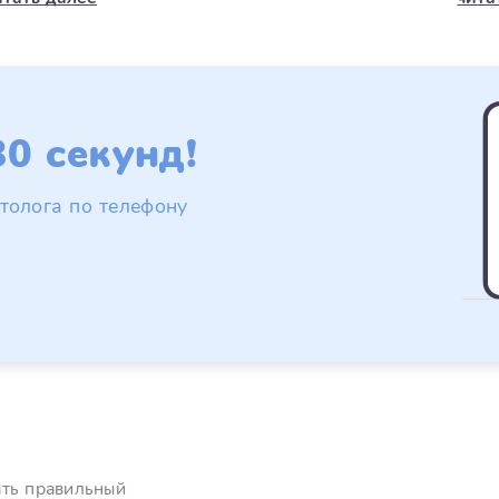
0 секунд!
толога по телефону
ать правильный