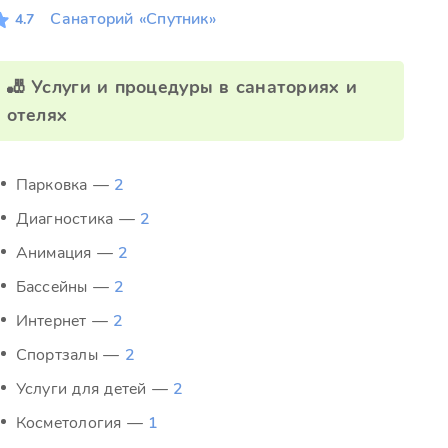
Санаторий «Спутник»
4.7
🎳 Услуги и процедуры в санаториях и
отелях
Парковка —
2
Диагностика —
2
Анимация —
2
Бассейны —
2
Интернет —
2
Спортзалы —
2
Услуги для детей —
2
Косметология —
1