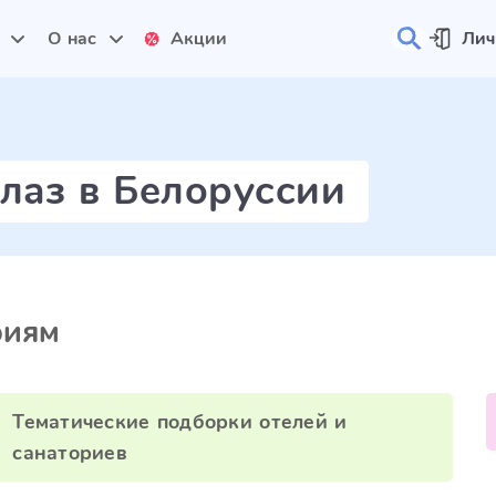
и
О нас
Акции
Лич
глаз в Белоруссии
риям
Тематические подборки отелей и
санаториев