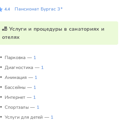
Пансионат Бургас 3*
4.4
🎳 Услуги и процедуры в санаториях и
отелях
Парковка —
1
Диагностика —
1
Анимация —
1
Бассейны —
1
Интернет —
1
Спортзалы —
1
Услуги для детей —
1