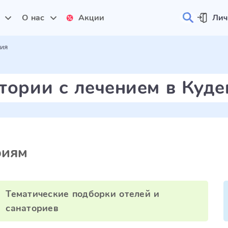
и
О нас
Акции
Лич
ия
тории с лечением в Куде
риям
Тематические подборки отелей и
санаториев