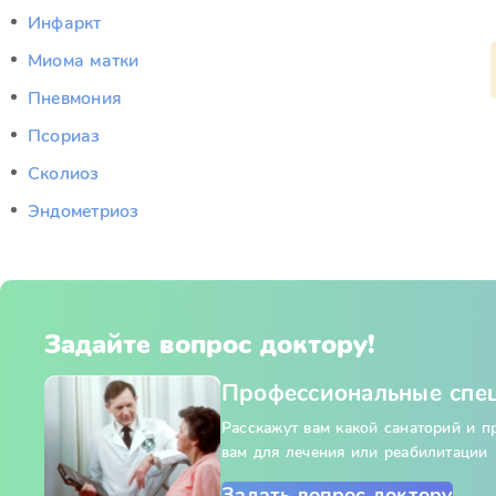
Инфаркт
Миома матки
Пневмония
Псориаз
Сколиоз
Эндометриоз
Задайте вопрос доктору!
Профессиональные спе
Расскажут вам какой санаторий и 
вам для лечения или реабилитации
Задать вопрос доктору