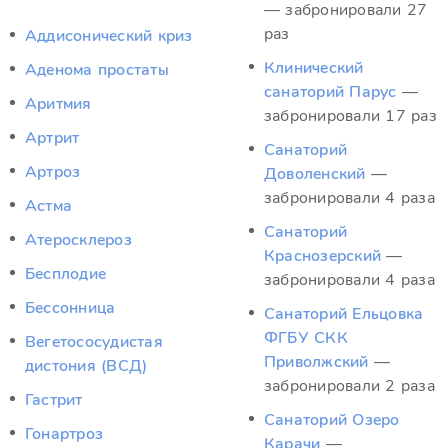
— забронировали 27
раз
Аддисонический криз
Клинический
Аденома простаты
санаторий Парус
—
Аритмия
забронировали 17 раз
Артрит
Санаторий
Артроз
Доволенский
—
забронировали 4 раза
Астма
Санаторий
Атеросклероз
Краснозерский
—
Бесплодие
забронировали 4 раза
Бессонница
Санаторий Ельцовка
ФГБУ СКК
Вегетососудистая
Приволжский
—
дистония (ВСД)
забронировали 2 раза
Гастрит
Санаторий Озеро
Гонартроз
Карачи
—