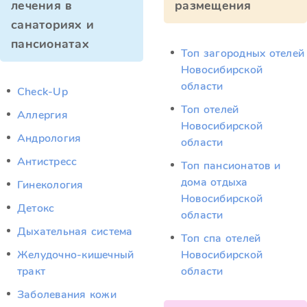
лечения в
размещения
санаториях и
пансионатах
Топ загородных отелей
Новосибирской
области
Check-Up
Топ отелей
Аллергия
Новосибирской
Андрология
области
Антистресс
Топ пансионатов и
дома отдыха
Гинекология
Новосибирской
Детокс
области
Дыхательная система
Топ спа отелей
Желудочно-кишечный
Новосибирской
тракт
области
Заболевания кожи