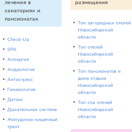
лечения в
размещения
санаториях и
пансионатах
Топ загородных отелей
Новосибирской
области
Check-Up
Топ отелей
SPA
Новосибирской
Аллергия
области
Андрология
Топ пансионатов и
дома отдыха
Антистресс
Новосибирской
Гинекология
области
Детокс
Топ спа отелей
Дыхательная система
Новосибирской
области
Желудочно-кишечный
тракт