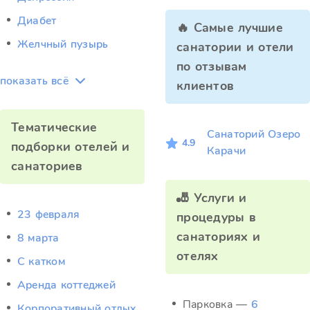
Диабет
🔥 Самые лучшие
Желчный пузырь
санатории и отели
по отзывам
показать всё
клиентов
Тематические
Санаторий Озеро
4.9
подборки отелей и
Карачи
санаториев
🎳 Услуги и
23 февраля
процедуры в
санаториях и
8 марта
отелях
C катком
Аренда коттеджей
Парковка —
6
Корпоративный отдых