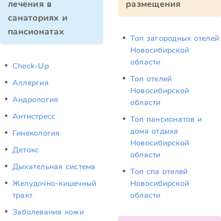
лечения в
размещения
санаториях и
пансионатах
Топ загородных отелей
Новосибирской
области
Check-Up
Топ отелей
Аллергия
Новосибирской
Андрология
области
Антистресс
Топ пансионатов и
дома отдыха
Гинекология
Новосибирской
Детокс
области
Дыхательная система
Топ спа отелей
Желудочно-кишечный
Новосибирской
тракт
области
Заболевания кожи