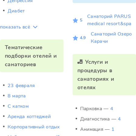
Депрессия
Диабет
Санаторий PARUS
5
medical resort&spa
показать всё
Санаторий Озеро
4.9
Карачи
Тематические
подборки отелей и
🎳 Услуги и
санаториев
процедуры в
санаториях и
23 февраля
отелях
8 марта
C катком
Парковка —
4
Аренда коттеджей
Диагностика —
4
Корпоративный отдых
Анимация —
1