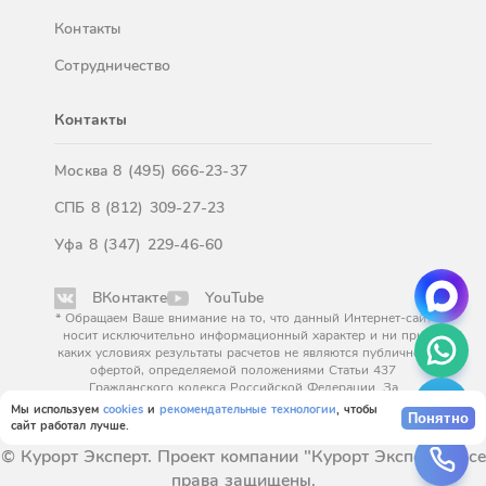
Контакты
Сотрудничество
Контакты
Москва
8 (495) 666-23-37
СПБ
8 (812) 309-27-23
Уфа
8 (347) 229-46-60
ВКонтакте
YouTube
* Обращаем Ваше внимание на то, что данный Интернет-сайт
носит исключительно информационный характер и ни при
каких условиях результаты расчетов не являются публичной
офертой, определяемой положениями Статьи 437
Гражданского кодекса Российской Федерации. За
окончательным расчетом обращайтесь к нашим менеджерам.
Мы используем
cookies
и
рекомендательные технологии
, чтобы
Понятно
сайт работал лучше.
© Курорт Эксперт. Проект компании "Курорт Эксперт". Все
права защищены.