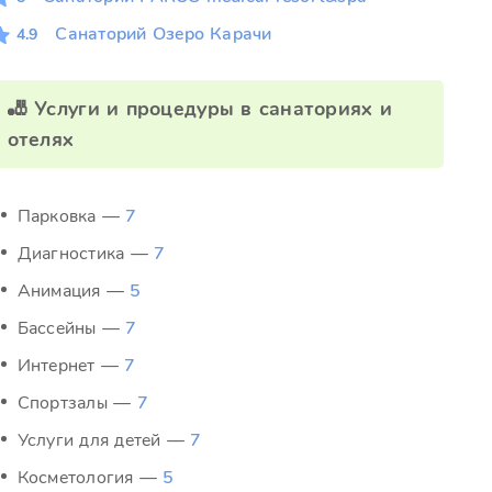
Санаторий Озеро Карачи
4.9
🎳 Услуги и процедуры в санаториях и
отелях
Парковка —
7
Диагностика —
7
Анимация —
5
Бассейны —
7
Интернет —
7
Спортзалы —
7
Услуги для детей —
7
Косметология —
5