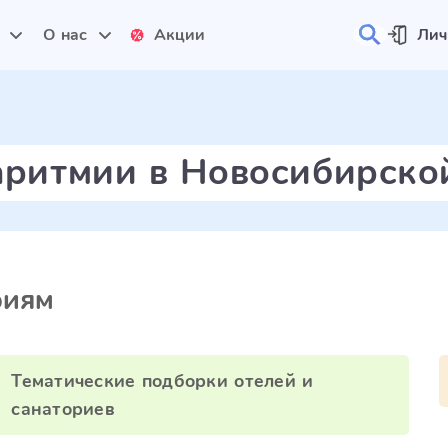
и
О нас
Акции
Лич
аритмии в Новосибирско
риям
Тематические подборки отелей и
санаториев