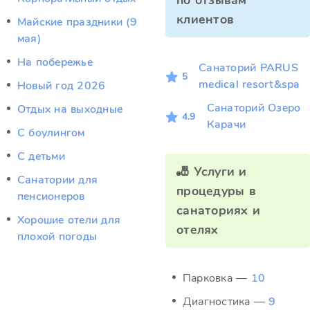
по отзывам
клиентов
Майские праздники (9
мая)
На побережье
Санаторий PARUS
5
medical resort&spa
Новый год 2026
Санаторий Озеро
Отдых на выходные
4.9
Карачи
С боулингом
С детьми
🎳 Услуги и
Санатории для
процедуры в
пенсионеров
санаториях и
Хорошие отели для
отелях
плохой погоды
Парковка —
10
Диагностика —
9