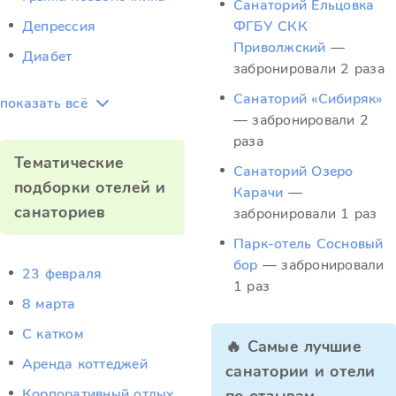
Санаторий Ельцовка
Депрессия
ФГБУ СКК
Приволжский
—
Диабет
забронировали 2 раза
Санаторий «Сибиряк»
показать всё
— забронировали 2
раза
Тематические
Санаторий Озеро
подборки отелей и
Карачи
—
санаториев
забронировали 1 раз
Парк-отель Сосновый
бор
— забронировали
23 февраля
1 раз
8 марта
C катком
🔥 Самые лучшие
Аренда коттеджей
санатории и отели
Корпоративный отдых