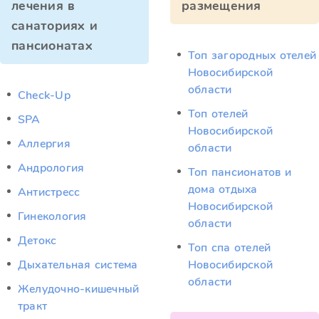
лечения в
размещения
санаториях и
пансионатах
Топ загородных отелей
Новосибирской
области
Check-Up
Топ отелей
SPA
Новосибирской
Аллергия
области
Андрология
Топ пансионатов и
дома отдыха
Антистресс
Новосибирской
Гинекология
области
Детокс
Топ спа отелей
Дыхательная система
Новосибирской
области
Желудочно-кишечный
тракт