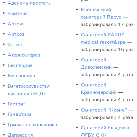
Аденома простаты
Клинический
Аритмия
санаторий Парус
—
Артрит
забронировали 17 раз
Артроз
Санаторий PARUS
medical resort&spa
—
Астма
забронировали 16 раз
Атеросклероз
Санаторий
Бесплодие
Доволенский
—
забронировали 4 раза
Бессонница
Санаторий
Вегетососудистая
Краснозерский
—
дистония (ВСД)
забронировали 4 раза
Гастрит
Санаторий "Крона"
—
Гонартроз
забронировали 4 раза
Грыжа позвоночника
Санаторий Ельцовка
Депрессия
ФГБУ СКК