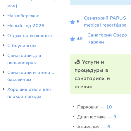
мая)
На побережье
Санаторий PARUS
5
medical resort&spa
Новый год 2026
Санаторий Озеро
Отдых на выходные
4.9
Карачи
С боулингом
Санатории для
🎳 Услуги и
пенсионеров
процедуры в
Санатории и отели с
санаториях и
бассейном
отелях
Хорошие отели для
плохой погоды
Парковка —
10
Диагностика —
9
Анимация —
6