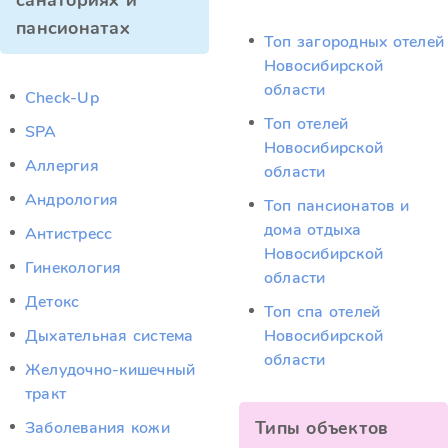
санаториях и
пансионатах
Топ загородных отелей
Новосибирской
области
Check-Up
Топ отелей
SPA
Новосибирской
Аллергия
области
Андрология
Топ пансионатов и
дома отдыха
Антистресс
Новосибирской
Гинекология
области
Детокс
Топ спа отелей
Дыхательная система
Новосибирской
области
Желудочно-кишечный
тракт
Типы объектов
Заболевания кожи