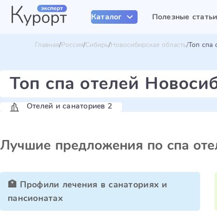
Каталог
Полезные стать
Главная
Россия
Сибирь
Новосибирская область
Топ спа 
Топ спа отелей Новоси
Отелей и санаториев 2
Лучшие предложения по спа оте
🏥 Профили лечения в санаториях и
пансионатах