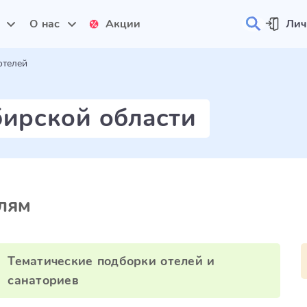
и
О нас
Акции
Лич
отелей
бирской области
лям
Тематические подборки отелей и
санаториев