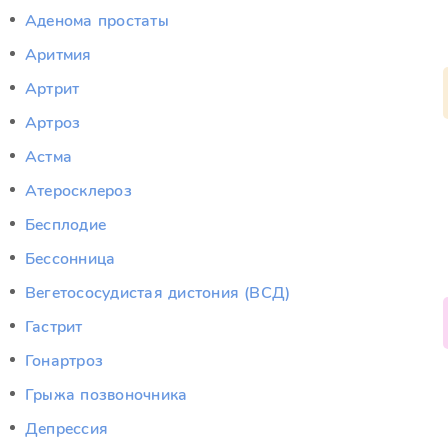
Аденома простаты
Аритмия
Артрит
Артроз
Астма
Атеросклероз
Бесплодие
Бессонница
Вегетососудистая дистония (ВСД)
Гастрит
Гонартроз
Грыжа позвоночника
Депрессия