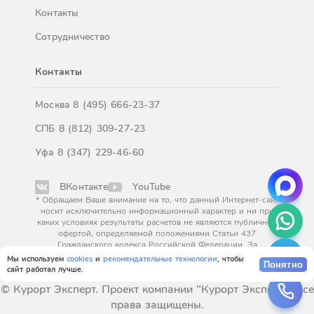
Контакты
Сотрудничество
Контакты
Москва
8 (495) 666-23-37
СПБ
8 (812) 309-27-23
Уфа
8 (347) 229-46-60
ВКонтакте
YouTube
* Обращаем Ваше внимание на то, что данный Интернет-сайт
носит исключительно информационный характер и ни при
каких условиях результаты расчетов не являются публичной
офертой, определяемой положениями Статьи 437
Гражданского кодекса Российской Федерации. За
окончательным расчетом обращайтесь к нашим менеджерам.
Мы используем
cookies
и
рекомендательные технологии
, чтобы
Понятно
сайт работал лучше.
© Курорт Эксперт. Проект компании "Курорт Эксперт". Все
права защищены.