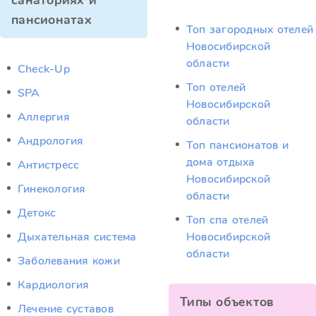
санаториях и
пансионатах
Топ загородных отелей
Новосибирской
области
Check-Up
Топ отелей
SPA
Новосибирской
Аллергия
области
Андрология
Топ пансионатов и
дома отдыха
Антистресс
Новосибирской
Гинекология
области
Детокс
Топ спа отелей
Дыхательная система
Новосибирской
области
Заболевания кожи
Кардиология
Типы объектов
Лечение суставов