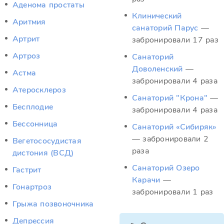
Аденома простаты
Клинический
Аритмия
санаторий Парус
—
Артрит
забронировали 17 раз
Артроз
Санаторий
Доволенский
—
Астма
забронировали 4 раза
Атеросклероз
Санаторий "Крона"
—
Бесплодие
забронировали 4 раза
Бессонница
Санаторий «Сибиряк»
— забронировали 2
Вегетососудистая
раза
дистония (ВСД)
Санаторий Озеро
Гастрит
Карачи
—
Гонартроз
забронировали 1 раз
Грыжа позвоночника
Депрессия