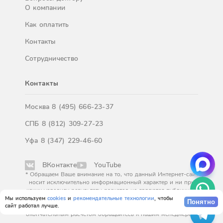
О компании
Как оплатить
Контакты
Сотрудничество
Контакты
Москва
8 (495) 666-23-37
СПБ
8 (812) 309-27-23
Уфа
8 (347) 229-46-60
ВКонтакте
YouTube
* Обращаем Ваше внимание на то, что данный Интернет-сайт
носит исключительно информационный характер и ни при
каких условиях результаты расчетов не являются публичной
офертой, определяемой положениями Статьи 437
Мы используем
cookies
и
рекомендательные технологии
, чтобы
Понятно
сайт работал лучше.
Гражданского кодекса Российской Федерации. За
окончательным расчетом обращайтесь к нашим менеджерам.