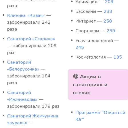
Анимация —
203
раза
Бассейны —
239
Клиника «Кивач»
—
Интернет —
258
забронировали 242
раза
Спортзалы —
259
Санаторий «Старица»
Услуги для детей —
— забронировали 209
245
раз
Косметология —
135
Санаторий
«Белорусочка»
—
забронировали 184
🤑 Акции в
раза
санаториях и
отелях
Санаторий
«Ижминводы»
—
забронировали 179 раз
Программа "Открытый
Санаторий Жемчужина
Юг"
зауралья
—