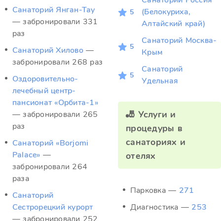
Санаторий Россия
Санаторий Янган-Тау
(Белокуриха,
5
— забронировали 331
Алтайский край)
раз
Санаторий Москва-
5
Санаторий Хилово
—
Крым
забронировали 268 раз
Санаторий
5
Оздоровительно-
Удельная
лечебный центр-
пансионат «Орбита-1»
🎳 Услуги и
— забронировали 265
раз
процедуры в
санаториях и
Санаторий «Borjomi
Palace»
—
отелях
забронировали 264
раза
Парковка —
271
Санаторий
Сестрорецкий курорт
Диагностика —
253
— забронировали 252