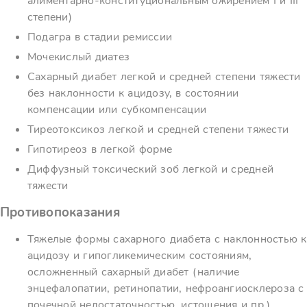
алиментарно-конституциональным ожирением I и III
степени)
Подагра в стадии ремиссии
Мочекислый диатез
Сахарный диабет легкой и средней степени тяжести
без наклонности к ацидозу, в состоянии
компенсации или субкомпенсации
Тиреотоксикоз легкой и средней степени тяжести
Гипотиреоз в легкой форме
Диффузный токсический зоб легкой и средней
тяжести
Противопоказания
Тяжелые формы сахарного диабета с наклонностью к
ацидозу и гипогликемическим состояниям,
осложненный сахарный диабет (наличие
энцефалопатии, ретинопатии, нефроангиосклероза с
почечной недостаточностью, истощения и пр.),