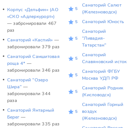
Санаторий Салют
5
Корпус «Дельфин» (АО
(Железноводск)
«СКО «Адлеркурорт»)
Санаторий Юность
5
— забронировали 467
раз
Санаторий
"Ливадия-
5
Санаторий «Каспий»
—
Татарстан"
забронировали 379 раз
Санаторий
Санаторий Самшитовая
5
Славяновский исток
роща 4*
—
забронировали 346 раз
Санаторий ФГБУ
5
Москва УДП РФ
Санаторий "Озеро
Шира"
—
Санаторий Родник
5
забронировали 344
(Кисловодск)
раза
Санаторий Горный
Санаторий Янтарный
воздух
5
Берег
—
(Железноводск)
забронировали 335 раз