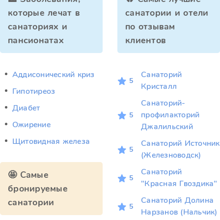
которые лечат в
санатории и отели
санаториях и
по отзывам
пансионатах
клиентов
Аддисонический криз
Санаторий
5
Кристалл
Гипотиреоз
Санаторий-
Диабет
профилакторий
5
Ожирение
Джалильский
Щитовидная железа
Санаторий Источник
5
(Железноводск)
Санаторий
🤩 Самые
5
"Красная Гвоздика"
бронируемые
Санаторий Долина
санатории
5
Нарзанов (Нальчик)