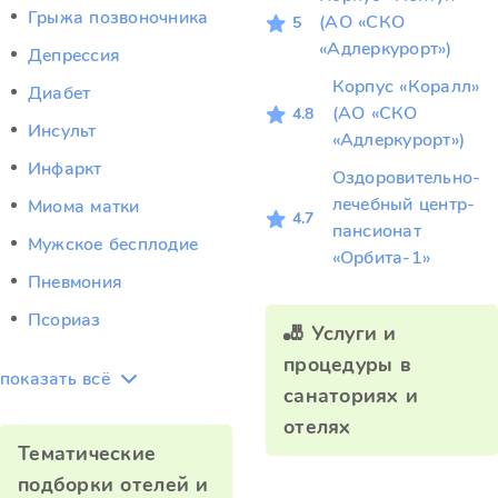
Грыжа позвоночника
(АО «СКО
5
«Адлеркурорт»)
Депрессия
Корпус «Коралл»
Диабет
(АО «СКО
4.8
Инсульт
«Адлеркурорт»)
Инфаркт
Оздоровительно-
лечебный центр-
Миома матки
4.7
пансионат
Мужское бесплодие
«Орбита-1»
Пневмония
Псориаз
🎳 Услуги и
процедуры в
показать всё
санаториях и
отелях
Тематические
подборки отелей и