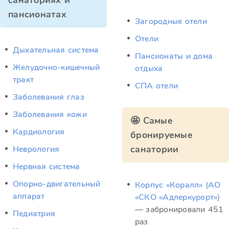
санаториях и
пансионатах
Загородные отели
Отели
Дыхательная система
Пансионаты и дома
Желудочно-кишечный
отдыха
тракт
СПА отели
Заболевания глаз
Заболевания кожи
🤩 Самые
Кардиология
бронируемые
санатории
Неврология
Нервная система
Опорно-двигательный
Корпус «Коралл» (АО
аппарат
«СКО «Адлеркурорт»)
— забронировали 451
Педиатрия
раз