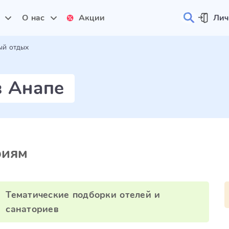
и
О нас
Акции
Лич
ый отдых
в Анапе
риям
Тематические подборки отелей и
санаториев