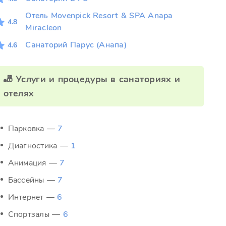
Отель Movenpick Resort & SPA Anapa
4.8
Miracleon
Санаторий Парус (Анапа)
4.6
🎳 Услуги и процедуры в санаториях и
отелях
Парковка —
7
Диагностика —
1
Анимация —
7
Бассейны —
7
Интернет —
6
Спортзалы —
6