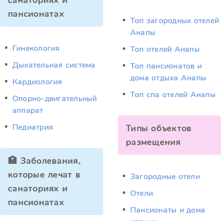
санаториях и
пансионатах
Топ загородных отелей
Анапы
Гинекология
Топ отелей Анапы
Дыхательная система
Топ пансионатов и
дома отдыха Анапы
Кардиология
Топ спа отелей Анапы
Опорно-двигательный
аппарат
Педиатрия
Типы объектов
размещения
🏥 Заболевания,
которые лечат в
Загородные отели
санаториях и
Отели
пансионатах
Пансионаты и дома