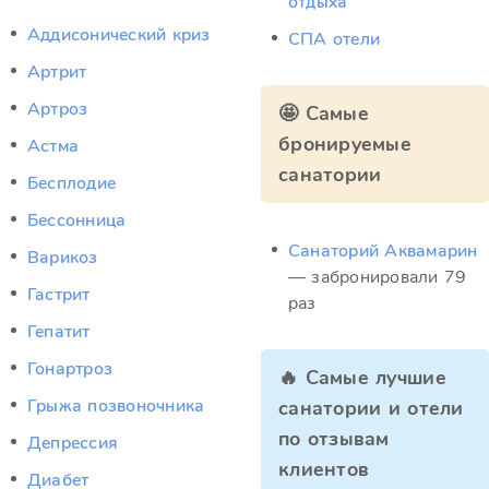
отдыха
Аддисонический криз
СПА отели
Артрит
Артроз
🤩 Самые
бронируемые
Астма
санатории
Бесплодие
Бессонница
Санаторий Аквамарин
Варикоз
— забронировали 79
Гастрит
раз
Гепатит
Гонартроз
🔥 Самые лучшие
Грыжа позвоночника
санатории и отели
по отзывам
Депрессия
клиентов
Диабет