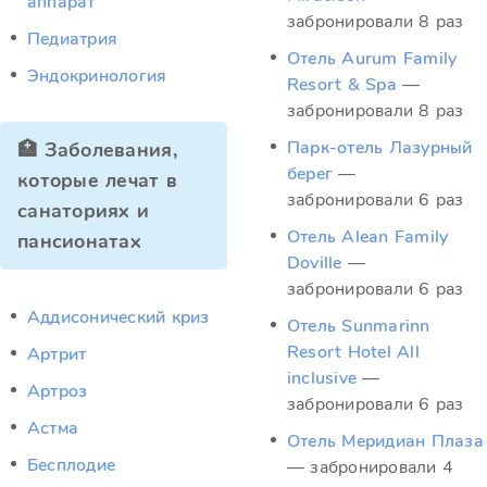
аппарат
забронировали 8 раз
Педиатрия
Отель Aurum Family
Эндокринология
Resort & Spa
—
забронировали 8 раз
Парк-отель Лазурный
🏥 Заболевания,
берег
—
которые лечат в
забронировали 6 раз
санаториях и
Отель Alean Family
пансионатах
Doville
—
забронировали 6 раз
Аддисонический криз
Отель Sunmarinn
Resort Hotel All
Артрит
inclusive
—
Артроз
забронировали 6 раз
Астма
Отель Меридиан Плаза
Бесплодие
— забронировали 4