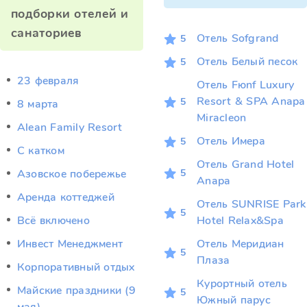
подборки отелей и
санаториев
Отель Sofgrand
5
Отель Белый песок
5
23 февраля
Отель Fюnf Luxury
Resort & SPA Anapa
5
8 марта
Miracleon
Alean Family Resort
Отель Имера
5
C катком
Отель Grand Hotel
5
Азовское побережье
Anapa
Аренда коттеджей
Отель SUNRISE Park
5
Всё включено
Hotel Relax&Spa
Инвест Менеджмент
Отель Меридиан
5
Плаза
Корпоративный отдых
Курортный отель
Майские праздники (9
5
Южный парус