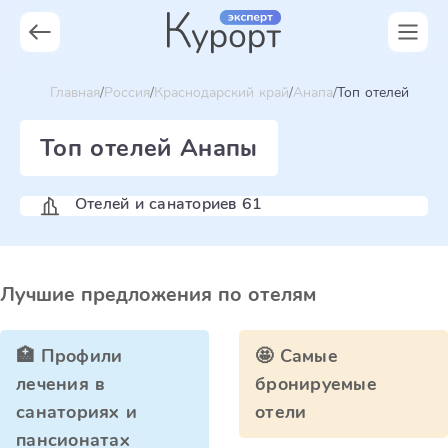
Главная
Россия
Краснодарский край
Анапа
Топ отелей
Топ отелей Анапы
Отелей и санаториев 61
Лучшие предложения по отелям
🏥 Профили
🤩 Самые
лечения в
бронируемые
санаториях и
отели
пансионатах