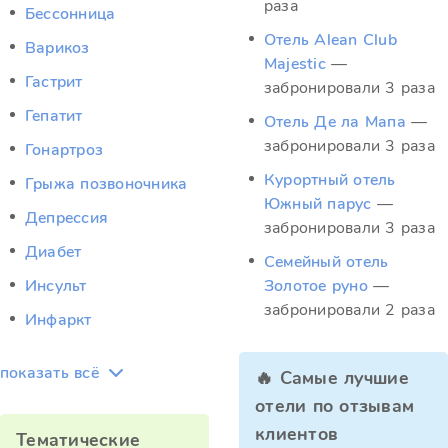
раза
Бессонница
Отель Alean Club
Варикоз
Majestic
—
Гастрит
забронировали 3 раза
Гепатит
Отель Де ла Мапа
—
забронировали 3 раза
Гонартроз
Курортный отель
Грыжа позвоночника
Южный парус
—
Депрессия
забронировали 3 раза
Диабет
Семейный отель
Инсульт
Золотое руно
—
забронировали 2 раза
Инфаркт
показать всё
🔥 Самые лучшие
отели по отзывам
клиентов
Тематические