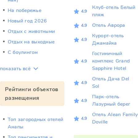
мая)
Клуб-отель Белый
На побережье
4.9
пляж
Новый год 2026
Отель Аврора
4.9
Отдых c животными
Курорт-отель
4.9
Отдых на выходные
Джамайка
С боулингом
Гостиничный
комплекс Grand
4.9
Sapphire Hotel
показать всё
Отель Дача Del
4.9
Sol
Рейтинги объектов
Парк-отель
размещения
4.9
Лазурный берег
Отель Alean Family
4.9
Топ загородных отелей
Doville
Анапы
Топ пансионатов и