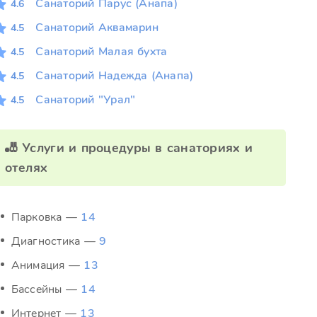
Санаторий Парус (Анапа)
4.6
Санаторий Аквамарин
4.5
Санаторий Малая бухта
4.5
Санаторий Надежда (Анапа)
4.5
Санаторий "Урал"
4.5
🎳 Услуги и процедуры в санаториях и
отелях
Парковка —
14
Диагностика —
9
Анимация —
13
Бассейны —
14
Интернет —
13