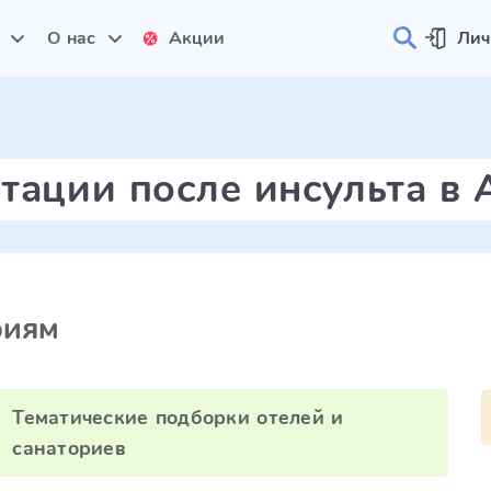
и
О нас
Акции
Лич
тации после инсульта в 
риям
Тематические подборки отелей и
санаториев