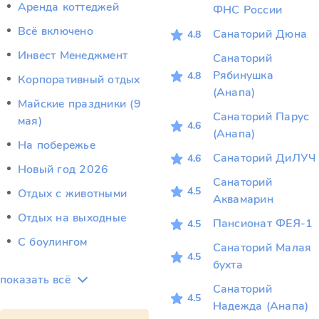
Аренда коттеджей
ФНС России
Всё включено
Санаторий Дюна
4.8
Инвест Менеджмент
Санаторий
Рябинушка
4.8
Корпоративный отдых
(Анапа)
Майские праздники (9
Санаторий Парус
мая)
4.6
(Анапа)
На побережье
Санаторий ДиЛУЧ
4.6
Новый год 2026
Санаторий
4.5
Отдых c животными
Аквамарин
Отдых на выходные
Пансионат ФЕЯ-1
4.5
С боулингом
Санаторий Малая
4.5
бухта
показать всё
Санаторий
4.5
Надежда (Анапа)