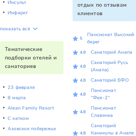
Инсульт
отдых по отзывам
Инфаркт
клиентов
показать всё
Пансионат Высокий
5
берег
Тематические
Санаторий Анапа
4.9
подборки отелей и
Санаторий Русь
санаториев
4.8
(Анапа)
Санаторий БФО
4.8
23 февраля
Пансионат
4.8
8 марта
"Фея-2"
Alean Family Resort
Пансионат
4.8
Славянка
C катком
Санаторий
Азовское побережье
Каникулы в Анапе
4.8