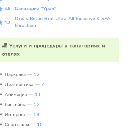
Санаторий "Урал"
4.5
Отель Beton Brut Ultra All Inclusive & SPA
4.3
Miracleon
🎳 Услуги и процедуры в санаториях и
отелях
Парковка —
12
Диагностика —
7
Анимация —
11
Бассейны —
12
Интернет —
13
Спортзалы —
10