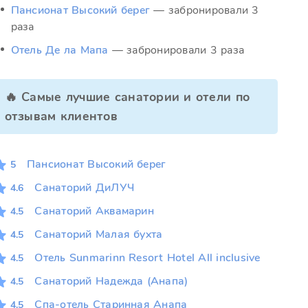
Пансионат Высокий берег
— забронировали 3
раза
Отель Де ла Мапа
— забронировали 3 раза
🔥 Самые лучшие санатории и отели по
отзывам клиентов
Пансионат Высокий берег
5
Санаторий ДиЛУЧ
4.6
Санаторий Аквамарин
4.5
Санаторий Малая бухта
4.5
Отель Sunmarinn Resort Hotel All inclusive
4.5
Санаторий Надежда (Анапа)
4.5
Спа-отель Старинная Анапа
4.5