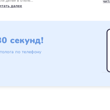
ля детей в отеле...
чит
итать далее
0 секунд!
толога по телефону