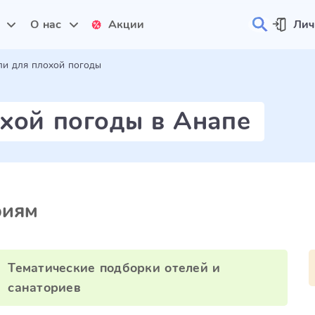
и
О нас
Акции
Лич
ли для плохой погоды
хой погоды в Анапе
риям
Тематические подборки отелей и
санаториев