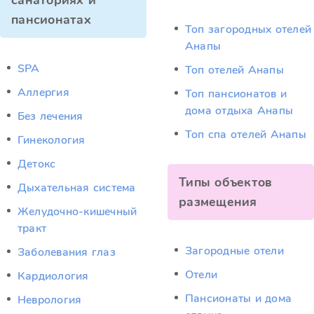
санаториях и
пансионатах
Топ загородных отелей
Анапы
SPA
Топ отелей Анапы
Аллергия
Топ пансионатов и
дома отдыха Анапы
Без лечения
Топ спа отелей Анапы
Гинекология
Детокс
Типы объектов
Дыхательная система
размещения
Желудочно-кишечный
тракт
Загородные отели
Заболевания глаз
Отели
Кардиология
Пансионаты и дома
Неврология