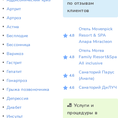
Аддисонический криз
по отзывам
Артрит
клиентов
Артроз
Астма
Отель Movenpick
Resort & SPA
4.8
Бесплодие
Anapa Miracleon
Бессонница
Отель Morea
Варикоз
Family Resort&Spa
4.8
Гастрит
All inclusive
Гепатит
Санаторий Парус
4.6
(Анапа)
Гонартроз
Санаторий ДиЛУЧ
4.6
Грыжа позвоночника
Депрессия
🎳 Услуги и
Диабет
процедуры в
Инсульт