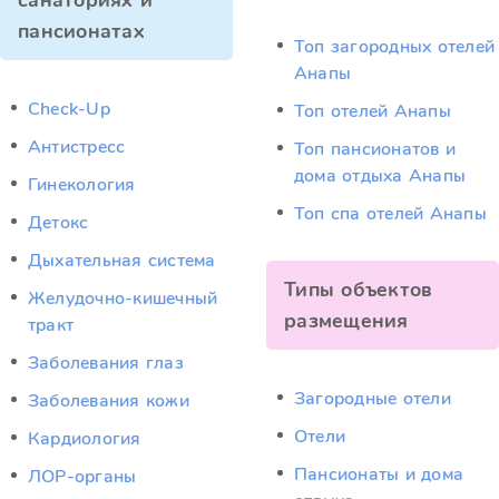
санаториях и
пансионатах
Топ загородных отелей
Анапы
Check-Up
Топ отелей Анапы
Антистресс
Топ пансионатов и
дома отдыха Анапы
Гинекология
Топ спа отелей Анапы
Детокс
Дыхательная система
Типы объектов
Желудочно-кишечный
размещения
тракт
Заболевания глаз
Загородные отели
Заболевания кожи
Отели
Кардиология
Пансионаты и дома
ЛОР-органы