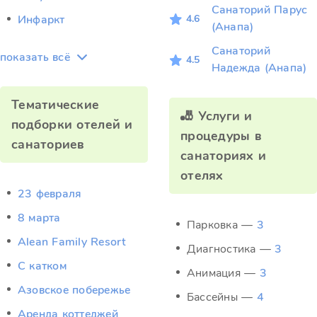
Санаторий Парус
4.6
Инфаркт
(Анапа)
Санаторий
показать всё
4.5
Надежда (Анапа)
Тематические
🎳 Услуги и
подборки отелей и
процедуры в
санаториев
санаториях и
отелях
23 февраля
8 марта
Парковка —
3
Alean Family Resort
Диагностика —
3
C катком
Анимация —
3
Азовское побережье
Бассейны —
4
Аренда коттеджей