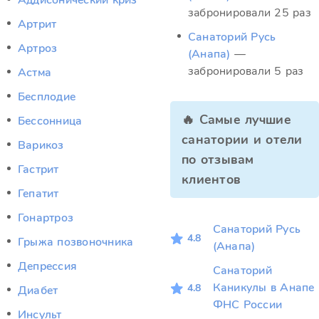
Аддисонический криз
забронировали 25 раз
Артрит
Санаторий Русь
Артроз
(Анапа)
—
забронировали 5 раз
Астма
Бесплодие
🔥 Самые лучшие
Бессонница
санатории и отели
Варикоз
по отзывам
Гастрит
клиентов
Гепатит
Гонартроз
Санаторий Русь
4.8
Грыжа позвоночника
(Анапа)
Депрессия
Санаторий
Каникулы в Анапе
4.8
Диабет
ФНС России
Инсульт