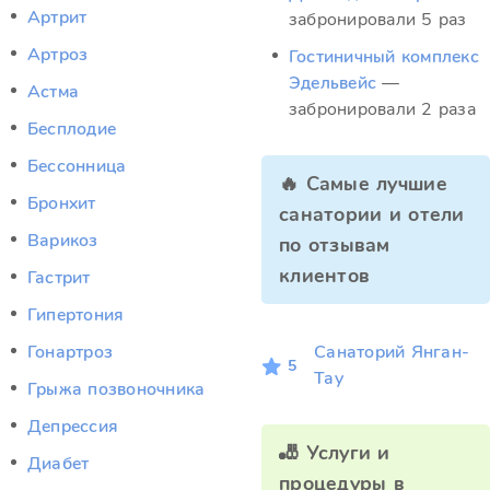
Артрит
забронировали 5 раз
Артроз
Гостиничный комплекс
Эдельвейс
—
Астма
забронировали 2 раза
Бесплодие
Бессонница
🔥 Самые лучшие
Бронхит
санатории и отели
Варикоз
по отзывам
клиентов
Гастрит
Гипертония
Гонартроз
Санаторий Янган-
5
Тау
Грыжа позвоночника
Депрессия
🎳 Услуги и
Диабет
процедуры в