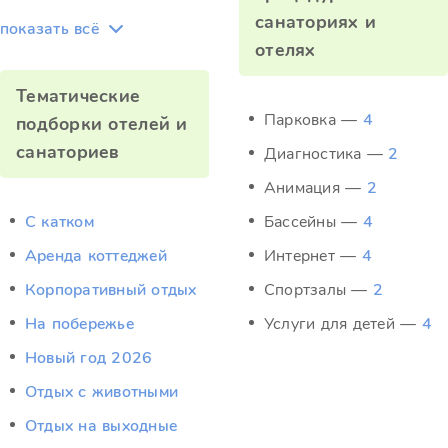
санаториях и
показать всё
отелях
Тематические
Парковка —
4
подборки отелей и
санаториев
Диагностика —
2
Анимация —
2
C катком
Бассейны —
4
Аренда коттеджей
Интернет —
4
Корпоративный отдых
Спортзалы —
2
На побережье
Услуги для детей —
4
Новый год 2026
Отдых c животными
Отдых на выходные