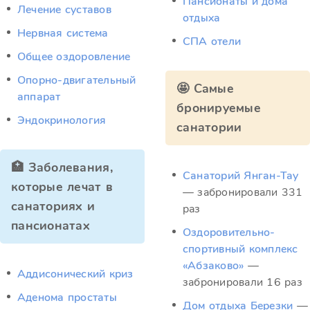
Пансионаты и дома
Лечение суставов
отдыха
Нервная система
СПА отели
Общее оздоровление
Опорно-двигательный
🤩 Самые
аппарат
бронируемые
Эндокринология
санатории
🏥 Заболевания,
Санаторий Янган-Тау
которые лечат в
— забронировали 331
санаториях и
раз
пансионатах
Оздоровительно-
спортивный комплекс
«Абзаково»
—
Аддисонический криз
забронировали 16 раз
Аденома простаты
Дом отдыха Березки
—