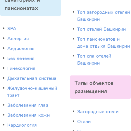
санаториях и
пансионатах
Топ загородных отелей
Башкирии
SPA
Топ отелей Башкирии
Аллергия
Топ пансионатов и
дома отдыха Башкирии
Андрология
Топ спа отелей
Без лечения
Башкирии
Гинекология
Дыхательная система
Типы объектов
Желудочно-кишечный
размещения
тракт
Заболевания глаз
Загородные отели
Заболевания кожи
Отели
Кардиология