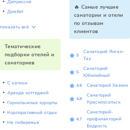
Депрессия
🔥 Самые лучшие
Диабет
санатории и отели
по отзывам
показать всё
клиентов
Тематические
Санаторий Янган-
подборки отелей и
5
Тау
санаториев
Санаторий
5
Юбилейный
C катком
Санаторий Хазино
4.8
Аренда коттеджей
Санаторий
4.8
Красноусольск
Горнолыжные курорты
Санаторий-
Корпоративный отдых
профилакторий
4.7
На побережье
Бодрость