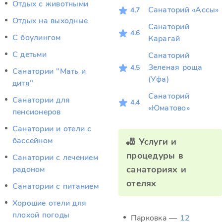
Отдых c животными
Санаторий «Ассы»
4.7
Отдых на выходные
Санаторий
4.6
С боулингом
Карагай
С детьми
Санаторий
Зеленая роща
4.5
Санатории "Мать и
(Уфа)
дитя"
Санаторий
Санатории для
4.4
«Юматово»
пенсионеров
Санатории и отели с
бассейном
🎳 Услуги и
процедуры в
Санатории с лечением
санаториях и
радоном
отелях
Санатории с питанием
Хорошие отели для
плохой погоды
Парковка —
12