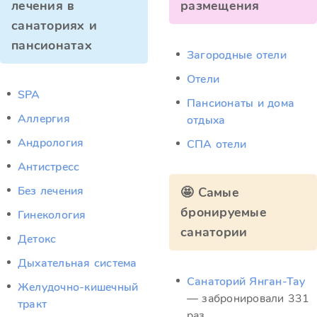
лечения в
размещения
санаториях и
пансионатах
Загородные отели
Отели
SPA
Пансионаты и дома
Аллергия
отдыха
Андрология
СПА отели
Антистресс
Без лечения
🤩 Самые
бронируемые
Гинекология
санатории
Детокс
Дыхательная система
Санаторий Янган-Тау
Желудочно-кишечный
— забронировали 331
тракт
раз