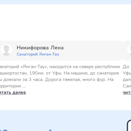
Никифорова Лена
Санаторий Янган-Тау
анаторий «Янган-Тау», находится на севере республике
До 
ашкортостан, 190км. от Уфы. На машине, до санатория
Уфы
ы доехали за 3 часа. Дорога тяжелая, много фур. На
дал
ерритории ...
Сан
итать далее
чит