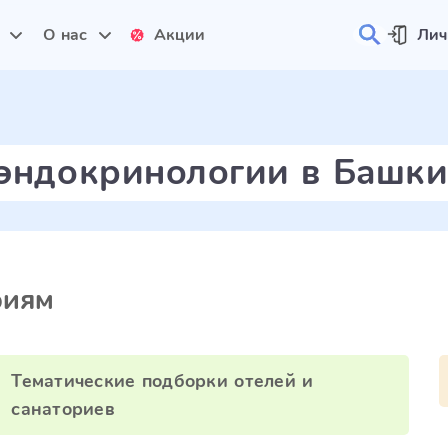
и
О нас
Акции
Лич
 эндокринологии в Башк
риям
Тематические подборки отелей и
санаториев