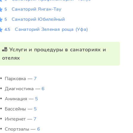
Санаторий Янган-Тау
5
Санаторий Юбилейный
5
Санаторий Зеленая роща (Уфа)
4.5
🎳 Услуги и процедуры в санаториях и
отелях
Парковка —
7
Диагностика —
6
Анимация —
5
Бассейны —
5
Интернет —
7
Спортзалы —
6