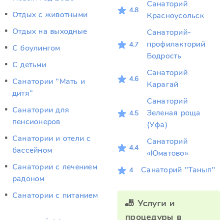
Санаторий
4.8
Отдых c животными
Красноусольск
Отдых на выходные
Санаторий-
профилакторий
4.7
С боулингом
Бодрость
С детьми
Санаторий
4.6
Санатории "Мать и
Карагай
дитя"
Санаторий
Санатории для
Зеленая роща
4.5
пенсионеров
(Уфа)
Санатории и отели с
Санаторий
4.4
бассейном
«Юматово»
Санатории с лечением
Санаторий "Танып"
4
радоном
Санатории с питанием
🎳 Услуги и
процедуры в