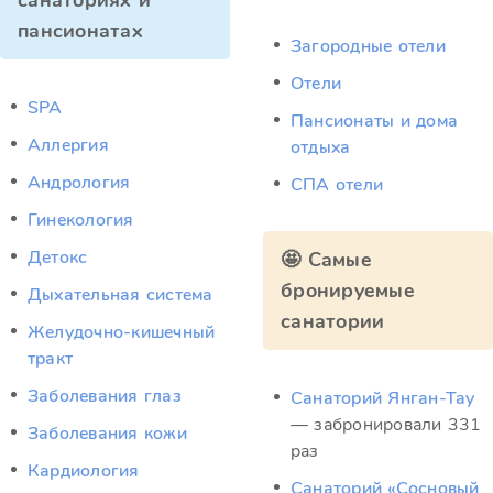
санаториях и
пансионатах
Загородные отели
Отели
SPA
Пансионаты и дома
Аллергия
отдыха
Андрология
СПА отели
Гинекология
Детокс
🤩 Самые
бронируемые
Дыхательная система
санатории
Желудочно-кишечный
тракт
Заболевания глаз
Санаторий Янган-Тау
— забронировали 331
Заболевания кожи
раз
Кардиология
Санаторий «Сосновый