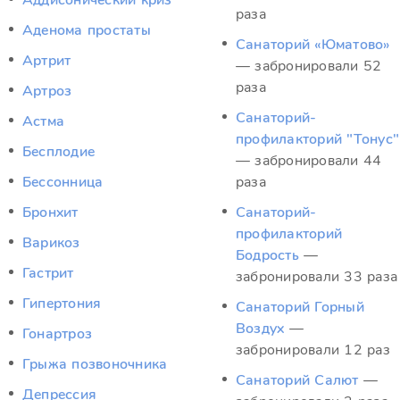
Аддисонический криз
раза
Аденома простаты
Санаторий «Юматово»
Артрит
— забронировали 52
раза
Артроз
Санаторий-
Астма
профилакторий "Тонус"
Бесплодие
— забронировали 44
Бессонница
раза
Бронхит
Санаторий-
профилакторий
Варикоз
Бодрость
—
Гастрит
забронировали 33 раза
Гипертония
Санаторий Горный
Воздух
—
Гонартроз
забронировали 12 раз
Грыжа позвоночника
Санаторий Салют
—
Депрессия