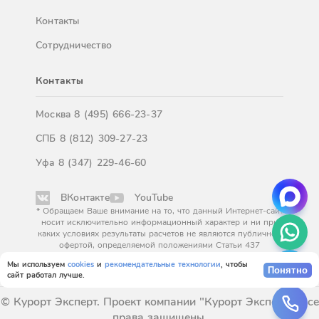
Контакты
Сотрудничество
Контакты
Москва
8 (495) 666-23-37
СПБ
8 (812) 309-27-23
Уфа
8 (347) 229-46-60
ВКонтакте
YouTube
* Обращаем Ваше внимание на то, что данный Интернет-сайт
носит исключительно информационный характер и ни при
каких условиях результаты расчетов не являются публичной
офертой, определяемой положениями Статьи 437
Гражданского кодекса Российской Федерации. За
Мы используем
cookies
и
рекомендательные технологии
, чтобы
окончательным расчетом обращайтесь к нашим менеджерам.
Понятно
сайт работал лучше.
© Курорт Эксперт. Проект компании "Курорт Эксперт". Все
права защищены.