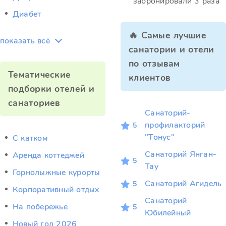
забронировали 3 раза
Диабет
🔥 Самые лучшие
показать всё
санатории и отели
по отзывам
Тематические
клиентов
подборки отелей и
санаториев
Санаторий-
профилакторий
5
"Тонус"
C катком
Санаторий Янган-
Аренда коттеджей
5
Тау
Горнолыжные курорты
Санаторий Агидель
5
Корпоративный отдых
Санаторий
На побережье
5
Юбилейный
Новый год 2026