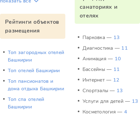
показать всё
санаториях и
отелях
Рейтинги объектов
размещения
Парковка —
13
Диагностика —
11
Топ загородных отелей
Анимация —
10
Башкирии
Бассейны —
11
Топ отелей Башкирии
Интернет —
12
Топ пансионатов и
дома отдыха Башкирии
Спортзалы —
13
Топ спа отелей
Услуги для детей —
13
Башкирии
Косметология —
4