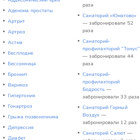
Аддисонический криз
раза
Аденома простаты
Санаторий «Юматово»
Артрит
— забронировали 52
раза
Артроз
Санаторий-
Астма
профилакторий "Тонус"
Бесплодие
— забронировали 44
Бессонница
раза
Бронхит
Санаторий-
профилакторий
Варикоз
Бодрость
—
Гипертония
забронировали 33 раза
Гонартроз
Санаторий Горный
Воздух
—
Грыжа позвоночника
забронировали 12 раз
Депрессия
Санаторий Салют
—
Диабет