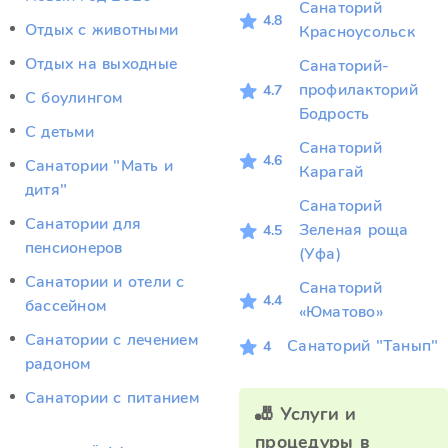
Санаторий
4.8
Отдых c животными
Красноусольск
Отдых на выходные
Санаторий-
профилакторий
4.7
С боулингом
Бодрость
С детьми
Санаторий
4.6
Санатории "Мать и
Карагай
дитя"
Санаторий
Санатории для
Зеленая роща
4.5
пенсионеров
(Уфа)
Санатории и отели с
Санаторий
4.4
бассейном
«Юматово»
Санатории с лечением
Санаторий "Танып"
4
радоном
Санатории с питанием
🎳 Услуги и
процедуры в