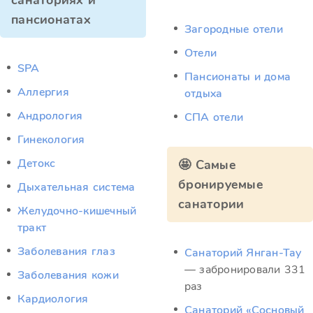
санаториях и
пансионатах
Загородные отели
Отели
SPA
Пансионаты и дома
Аллергия
отдыха
Андрология
СПА отели
Гинекология
Детокс
🤩 Самые
бронируемые
Дыхательная система
санатории
Желудочно-кишечный
тракт
Заболевания глаз
Санаторий Янган-Тау
— забронировали 331
Заболевания кожи
раз
Кардиология
Санаторий «Сосновый