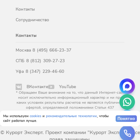
Контакты
Сотрудничество
Контакты
Москва
8 (495) 666-23-37
СПБ
8 (812) 309-27-23
Уфа
8 (347) 229-46-60
ВКонтакте
YouTube
* Обращаем Ваше внимание на то, что данный Интернет-сайт
носит исключительно информационный характер и ни при
каких условиях результаты расчетов не являются публичной
офертой, определяемой положениями Статьи 437
Гражданского кодекса Российской Федерации. За
Мы используем
cookies
и
рекомендательные технологии
, чтобы
окончательным расчетом обращайтесь к нашим менеджерам.
Понятно
сайт работал лучше.
© Курорт Эксперт. Проект компании "Курорт Эксперт". Все
права защищены.