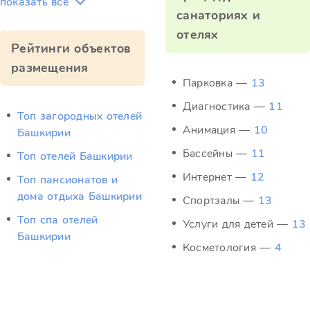
показать всё
санаториях и
отелях
Рейтинги объектов
размещения
Парковка —
13
Диагностика —
11
Топ загородных отелей
Анимация —
10
Башкирии
Бассейны —
11
Топ отелей Башкирии
Интернет —
12
Топ пансионатов и
дома отдыха Башкирии
Спортзалы —
13
Топ спа отелей
Услуги для детей —
13
Башкирии
Косметология —
4