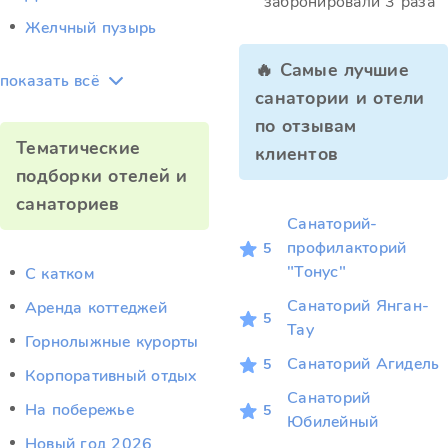
забронировали 3 раза
Желчный пузырь
🔥 Самые лучшие
показать всё
санатории и отели
по отзывам
Тематические
клиентов
подборки отелей и
санаториев
Санаторий-
профилакторий
5
"Тонус"
C катком
Санаторий Янган-
Аренда коттеджей
5
Тау
Горнолыжные курорты
Санаторий Агидель
5
Корпоративный отдых
Санаторий
На побережье
5
Юбилейный
Новый год 2026