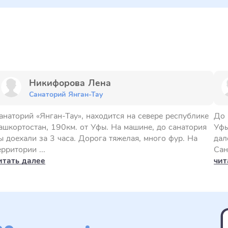
Никифорова Лена
Санаторий Янган-Тау
анаторий «Янган-Тау», находится на севере республике
До 
ашкортостан, 190км. от Уфы. На машине, до санатория
Уфы
ы доехали за 3 часа. Дорога тяжелая, много фур. На
дал
ерритории ...
Сан
итать далее
чит