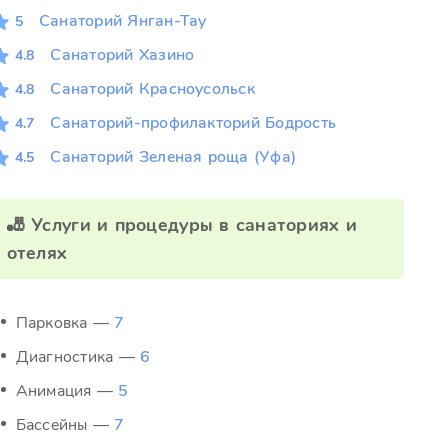
Санаторий Янган-Тау
5
Санаторий Хазино
4.8
Санаторий Красноусольск
4.8
Санаторий-профилакторий Бодрость
4.7
Санаторий Зеленая роща (Уфа)
4.5
🎳 Услуги и процедуры в санаториях и
отелях
Парковка —
7
Диагностика —
6
Анимация —
5
Бассейны —
7