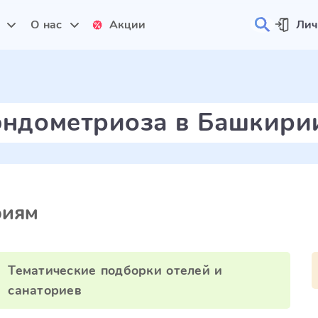
и
О нас
Акции
Лич
эндометриоза в Башкири
риям
Тематические подборки отелей и
санаториев