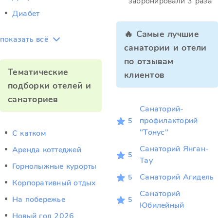
забронировали 3 раза
Диабет
🔥 Самые лучшие
показать всё
санатории и отели
по отзывам
Тематические
клиентов
подборки отелей и
санаториев
Санаторий-
профилакторий
5
"Тонус"
C катком
Санаторий Янган-
Аренда коттеджей
5
Тау
Горнолыжные курорты
Санаторий Агидель
5
Корпоративный отдых
Санаторий
На побережье
5
Юбилейный
Новый год 2026