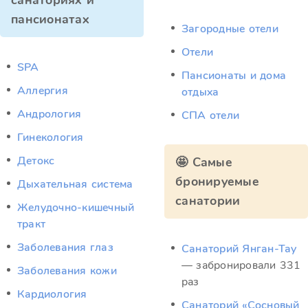
санаториях и
пансионатах
Загородные отели
Отели
SPA
Пансионаты и дома
Аллергия
отдыха
Андрология
СПА отели
Гинекология
Детокс
🤩 Самые
бронируемые
Дыхательная система
санатории
Желудочно-кишечный
тракт
Заболевания глаз
Санаторий Янган-Тау
— забронировали 331
Заболевания кожи
раз
Кардиология
Санаторий «Сосновый