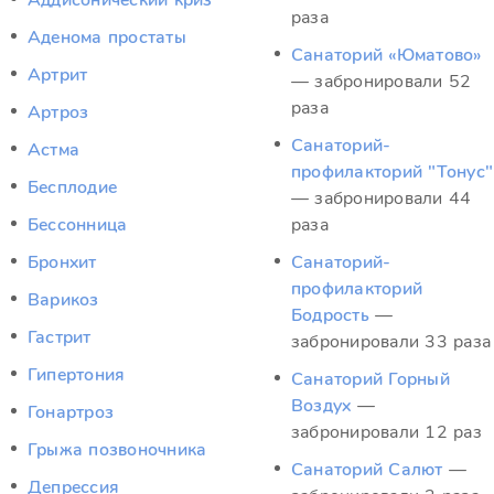
Аддисонический криз
раза
Аденома простаты
Санаторий «Юматово»
Артрит
— забронировали 52
раза
Артроз
Санаторий-
Астма
профилакторий "Тонус"
Бесплодие
— забронировали 44
Бессонница
раза
Бронхит
Санаторий-
профилакторий
Варикоз
Бодрость
—
Гастрит
забронировали 33 раза
Гипертония
Санаторий Горный
Воздух
—
Гонартроз
забронировали 12 раз
Грыжа позвоночника
Санаторий Салют
—
Депрессия