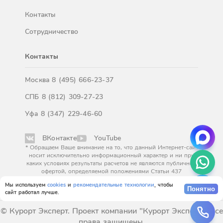
Контакты
Сотрудничество
Контакты
Москва
8 (495) 666-23-37
СПБ
8 (812) 309-27-23
Уфа
8 (347) 229-46-60
ВКонтакте
YouTube
* Обращаем Ваше внимание на то, что данный Интернет-сайт
носит исключительно информационный характер и ни при
каких условиях результаты расчетов не являются публичной
офертой, определяемой положениями Статьи 437
Гражданского кодекса Российской Федерации. За
Мы используем
cookies
и
рекомендательные технологии
, чтобы
окончательным расчетом обращайтесь к нашим менеджерам.
Понятно
сайт работал лучше.
© Курорт Эксперт. Проект компании "Курорт Эксперт". Все
права защищены.