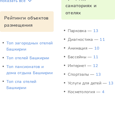
показать всё
санаториях и
отелях
Рейтинги объектов
размещения
Парковка —
13
Диагностика —
11
Топ загородных отелей
Анимация —
10
Башкирии
Бассейны —
11
Топ отелей Башкирии
Интернет —
12
Топ пансионатов и
дома отдыха Башкирии
Спортзалы —
13
Топ спа отелей
Услуги для детей —
13
Башкирии
Косметология —
4