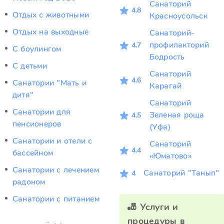
Санаторий
4.8
Отдых c животными
Красноусольск
Отдых на выходные
Санаторий-
профилакторий
4.7
С боулингом
Бодрость
С детьми
Санаторий
4.6
Санатории "Мать и
Карагай
дитя"
Санаторий
Санатории для
Зеленая роща
4.5
пенсионеров
(Уфа)
Санатории и отели с
Санаторий
4.4
бассейном
«Юматово»
Санатории с лечением
Санаторий "Танып"
4
радоном
Санатории с питанием
🎳 Услуги и
процедуры в