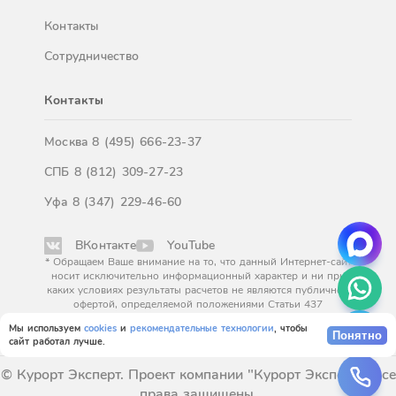
Контакты
Сотрудничество
Контакты
Москва
8 (495) 666-23-37
СПБ
8 (812) 309-27-23
Уфа
8 (347) 229-46-60
ВКонтакте
YouTube
* Обращаем Ваше внимание на то, что данный Интернет-сайт
носит исключительно информационный характер и ни при
каких условиях результаты расчетов не являются публичной
офертой, определяемой положениями Статьи 437
Гражданского кодекса Российской Федерации. За
Мы используем
cookies
и
рекомендательные технологии
, чтобы
окончательным расчетом обращайтесь к нашим менеджерам.
Понятно
сайт работал лучше.
© Курорт Эксперт. Проект компании "Курорт Эксперт". Все
права защищены.