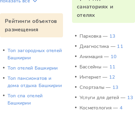
показать всё
санаториях и
отелях
Рейтинги объектов
размещения
Парковка —
13
Диагностика —
11
Топ загородных отелей
Анимация —
10
Башкирии
Бассейны —
11
Топ отелей Башкирии
Интернет —
12
Топ пансионатов и
дома отдыха Башкирии
Спортзалы —
13
Топ спа отелей
Услуги для детей —
13
Башкирии
Косметология —
4