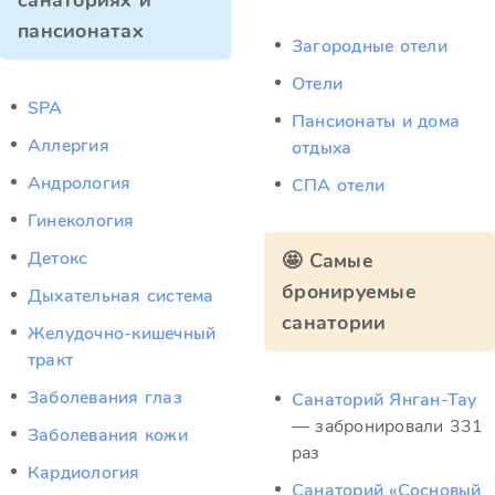
санаториях и
пансионатах
Загородные отели
Отели
SPA
Пансионаты и дома
Аллергия
отдыха
Андрология
СПА отели
Гинекология
Детокс
🤩 Самые
бронируемые
Дыхательная система
санатории
Желудочно-кишечный
тракт
Заболевания глаз
Санаторий Янган-Тау
— забронировали 331
Заболевания кожи
раз
Кардиология
Санаторий «Сосновый