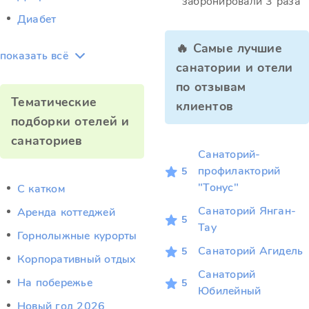
забронировали 3 раза
Диабет
🔥 Самые лучшие
показать всё
санатории и отели
по отзывам
Тематические
клиентов
подборки отелей и
санаториев
Санаторий-
профилакторий
5
"Тонус"
C катком
Санаторий Янган-
Аренда коттеджей
5
Тау
Горнолыжные курорты
Санаторий Агидель
5
Корпоративный отдых
Санаторий
На побережье
5
Юбилейный
Новый год 2026