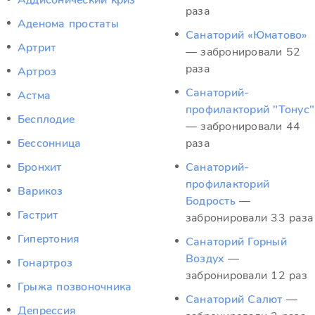
Аддисонический криз
раза
Аденома простаты
Санаторий «Юматово»
Артрит
— забронировали 52
раза
Артроз
Санаторий-
Астма
профилакторий "Тонус"
Бесплодие
— забронировали 44
Бессонница
раза
Бронхит
Санаторий-
профилакторий
Варикоз
Бодрость
—
Гастрит
забронировали 33 раза
Гипертония
Санаторий Горный
Воздух
—
Гонартроз
забронировали 12 раз
Грыжа позвоночника
Санаторий Салют
—
Депрессия