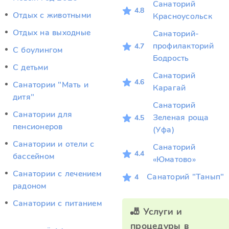
Санаторий
4.8
Отдых c животными
Красноусольск
Отдых на выходные
Санаторий-
профилакторий
4.7
С боулингом
Бодрость
С детьми
Санаторий
4.6
Санатории "Мать и
Карагай
дитя"
Санаторий
Санатории для
Зеленая роща
4.5
пенсионеров
(Уфа)
Санатории и отели с
Санаторий
4.4
бассейном
«Юматово»
Санатории с лечением
Санаторий "Танып"
4
радоном
Санатории с питанием
🎳 Услуги и
процедуры в