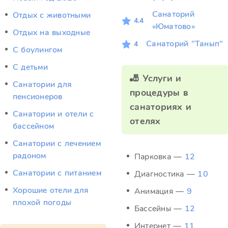
Санаторий
Отдых c животными
4.4
«Юматово»
Отдых на выходные
Санаторий "Танып"
4
С боулингом
С детьми
🎳 Услуги и
Санатории для
процедуры в
пенсионеров
санаториях и
Санатории и отели с
отелях
бассейном
Санатории с лечением
радоном
Парковка —
12
Санатории с питанием
Диагностика —
10
Хорошие отели для
Анимация —
9
плохой погоды
Бассейны —
12
Интернет —
11