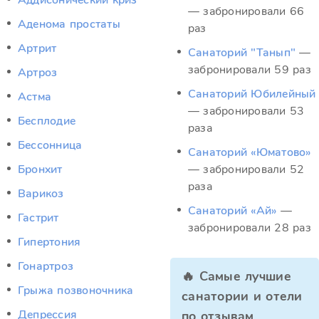
Аддисонический криз
— забронировали 66
Аденома простаты
раз
Артрит
Санаторий "Танып"
—
забронировали 59 раз
Артроз
Санаторий Юбилейный
Астма
— забронировали 53
Бесплодие
раза
Бессонница
Санаторий «Юматово»
Бронхит
— забронировали 52
раза
Варикоз
Санаторий «Ай»
—
Гастрит
забронировали 28 раз
Гипертония
Гонартроз
🔥 Самые лучшие
Грыжа позвоночника
санатории и отели
Депрессия
по отзывам