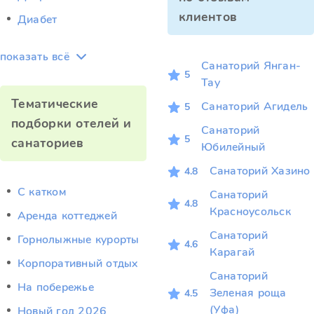
клиентов
Диабет
показать всё
Санаторий Янган-
5
Тау
Тематические
Санаторий Агидель
5
подборки отелей и
Санаторий
5
санаториев
Юбилейный
Санаторий Хазино
4.8
C катком
Санаторий
4.8
Красноусольск
Аренда коттеджей
Санаторий
Горнолыжные курорты
4.6
Карагай
Корпоративный отдых
Санаторий
На побережье
Зеленая роща
4.5
(Уфа)
Новый год 2026