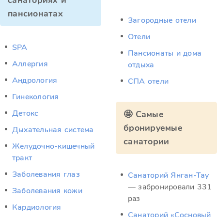
санаториях и
пансионатах
Загородные отели
Отели
SPA
Пансионаты и дома
Аллергия
отдыха
Андрология
СПА отели
Гинекология
Детокс
🤩 Самые
бронируемые
Дыхательная система
санатории
Желудочно-кишечный
тракт
Заболевания глаз
Санаторий Янган-Тау
— забронировали 331
Заболевания кожи
раз
Кардиология
Санаторий «Сосновый